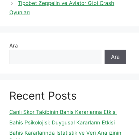
Tipobet Zeppelin ve Aviator Gibi Crash
Oyunları
Ara
Ara
Recent Posts
Canlı Skor Takibinin Bahis Kararlarına Etkisi
Bahis Psikolojisi: Duygusal Kararların Etkisi
Bahis Kararlarında İstatistik ve Veri Analizinin