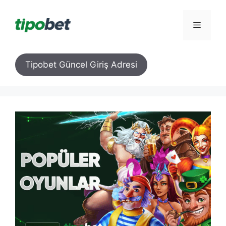
İçeriğe
atla
Menü
Tipobet Güncel Giriş Adresi