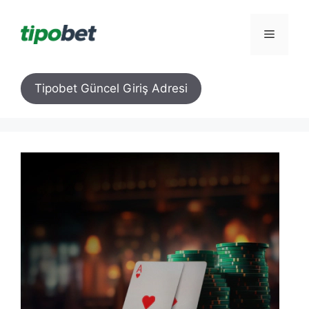
İçeriğe
atla
Menü
Tipobet Güncel Giriş Adresi