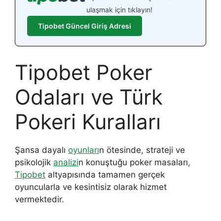
ulaşmak için tıklayın!
Tipobet Güncel Giriş Adresi
Tipobet Poker
Odaları ve Türk
Pokeri Kuralları
Şansa dayalı
oyunları
n ötesinde, strateji ve
psikolojik
analizi
n konuştuğu poker masaları,
Tipobet
altyapısında tamamen gerçek
oyuncularla ve kesintisiz olarak hizmet
vermektedir.