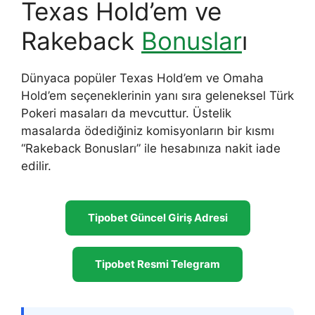
Texas Hold’em ve
Rakeback
Bonuslar
ı
Dünyaca popüler Texas Hold’em ve Omaha
Hold’em seçeneklerinin yanı sıra geleneksel Türk
Pokeri masaları da mevcuttur. Üstelik
masalarda ödediğiniz komisyonların bir kısmı
“Rakeback Bonusları” ile hesabınıza nakit iade
edilir.
Tipobet Güncel Giriş Adresi
Tipobet Resmi Telegram