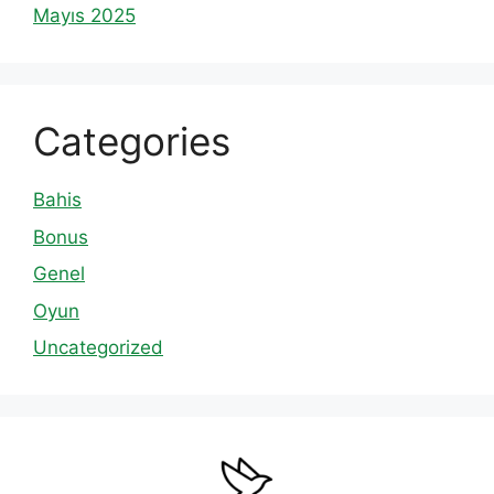
Mayıs 2025
Categories
Bahis
Bonus
Genel
Oyun
Uncategorized