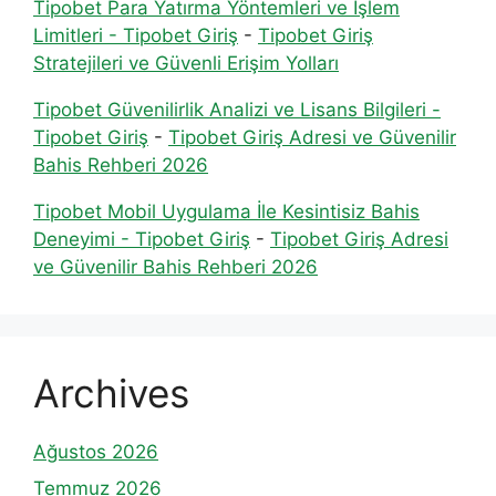
Tipobet Para Yatırma Yöntemleri ve İşlem
Limitleri - Tipobet Giriş
-
Tipobet Giriş
Stratejileri ve Güvenli Erişim Yolları
Tipobet Güvenilirlik Analizi ve Lisans Bilgileri -
Tipobet Giriş
-
Tipobet Giriş Adresi ve Güvenilir
Bahis Rehberi 2026
Tipobet Mobil Uygulama İle Kesintisiz Bahis
Deneyimi - Tipobet Giriş
-
Tipobet Giriş Adresi
ve Güvenilir Bahis Rehberi 2026
Archives
Ağustos 2026
Temmuz 2026