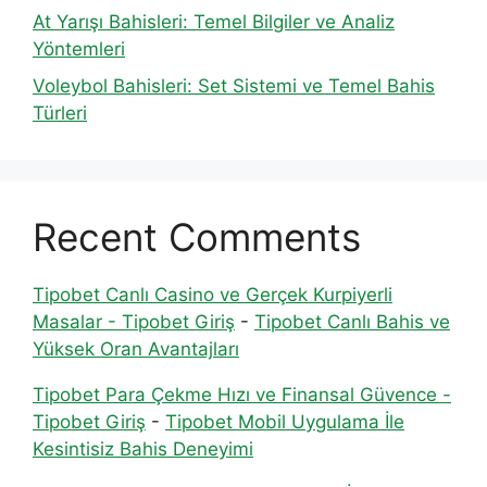
At Yarışı Bahisleri: Temel Bilgiler ve Analiz
Yöntemleri
Voleybol Bahisleri: Set Sistemi ve Temel Bahis
Türleri
Recent Comments
Tipobet Canlı Casino ve Gerçek Kurpiyerli
Masalar - Tipobet Giriş
-
Tipobet Canlı Bahis ve
Yüksek Oran Avantajları
Tipobet Para Çekme Hızı ve Finansal Güvence -
Tipobet Giriş
-
Tipobet Mobil Uygulama İle
Kesintisiz Bahis Deneyimi