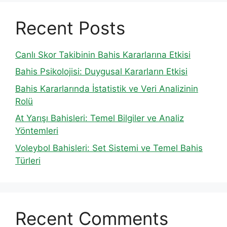
Recent Posts
Canlı Skor Takibinin Bahis Kararlarına Etkisi
Bahis Psikolojisi: Duygusal Kararların Etkisi
Bahis Kararlarında İstatistik ve Veri Analizinin
Rolü
At Yarışı Bahisleri: Temel Bilgiler ve Analiz
Yöntemleri
Voleybol Bahisleri: Set Sistemi ve Temel Bahis
Türleri
Recent Comments