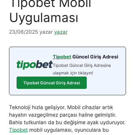
Tipobet Mobil
Uygulaması
23/06/2025
yazar
yazar
Tipobet
Güncel Giriş Adresi
Tipobet Güncel Giriş Adresine
ulaşmak için tıklayın!
Tipobet Güncel Giriş Adresi
Teknoloji hızla gelişiyor. Mobil cihazlar artık
hayatın vazgeçilmez parçası haline gelmiştir.
Bahis tutkunları da bu değişime ayak uyduruyor.
Tipobet
mobil uygulaması, oyunculara bu