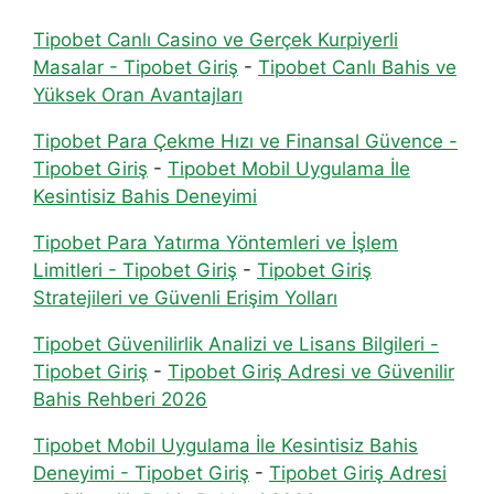
Tipobet Canlı Casino ve Gerçek Kurpiyerli
Masalar - Tipobet Giriş
-
Tipobet Canlı Bahis ve
Yüksek Oran Avantajları
Tipobet Para Çekme Hızı ve Finansal Güvence -
Tipobet Giriş
-
Tipobet Mobil Uygulama İle
Kesintisiz Bahis Deneyimi
Tipobet Para Yatırma Yöntemleri ve İşlem
Limitleri - Tipobet Giriş
-
Tipobet Giriş
Stratejileri ve Güvenli Erişim Yolları
Tipobet Güvenilirlik Analizi ve Lisans Bilgileri -
Tipobet Giriş
-
Tipobet Giriş Adresi ve Güvenilir
Bahis Rehberi 2026
Tipobet Mobil Uygulama İle Kesintisiz Bahis
Deneyimi - Tipobet Giriş
-
Tipobet Giriş Adresi