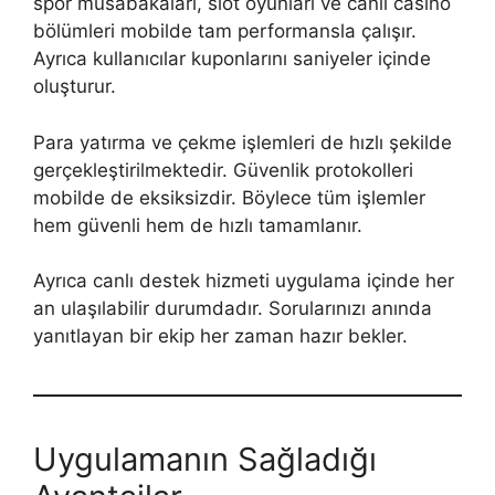
spor müsabakaları, slot oyunları ve canlı casino
bölümleri mobilde tam performansla çalışır.
Ayrıca kullanıcılar kuponlarını saniyeler içinde
oluşturur.
Para yatırma ve çekme işlemleri de hızlı şekilde
gerçekleştirilmektedir. Güvenlik protokolleri
mobilde de eksiksizdir. Böylece tüm işlemler
hem güvenli hem de hızlı tamamlanır.
Ayrıca canlı destek hizmeti uygulama içinde her
an ulaşılabilir durumdadır. Sorularınızı anında
yanıtlayan bir ekip her zaman hazır bekler.
Uygulamanın Sağladığı