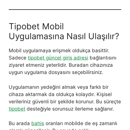
Tipobet Mobil
Uygulamasına Nasıl Ulaşılır?
Mobil uygulamaya erişmek oldukça basittir.
Sadece
tipobet güncel giriş adresi
bağlantısını
ziyaret etmeniz yeterlidir. Buradan cihazınıza
uygun uygulama dosyasını seçebilirsiniz.
Uygulamanın yedeğini almak veya farklı bir
cihaza aktarmak da oldukça kolaydır. Kişisel
verileriniz güvenli bir şekilde korunur. Bu süreçte
tipobet
desteğiyle sorunsuz ilerleme sağlanır.
Bu arada
bahis
oranları mobilde de eş zamanlı