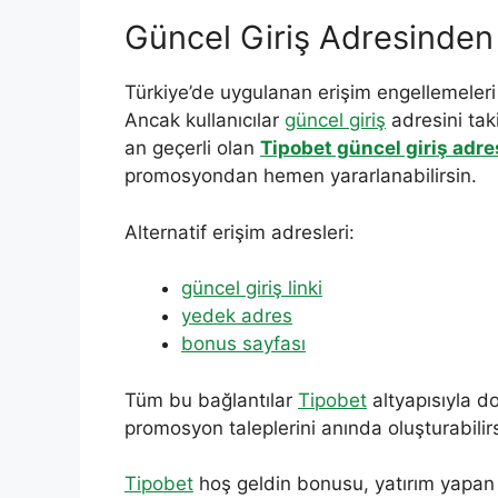
Güncel Giriş Adresinden
Türkiye’de uygulanan erişim engellemeleri
Ancak kullanıcılar
güncel giriş
adresini taki
an geçerli olan
Tipobet güncel giriş adre
promosyondan hemen yararlanabilirsin.
Alternatif erişim adresleri:
güncel giriş linki
yedek adres
bonus sayfası
Tüm bu bağlantılar
Tipobet
altyapısıyla do
promosyon taleplerini anında oluşturabilirs
Tipobet
hoş geldin bonusu, yatırım yapan