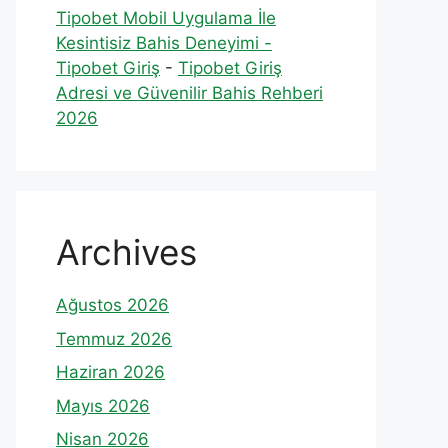
Tipobet Mobil Uygulama İle
Kesintisiz Bahis Deneyimi -
Tipobet Giriş
-
Tipobet Giriş
Adresi ve Güvenilir Bahis Rehberi
2026
Archives
Ağustos 2026
Temmuz 2026
Haziran 2026
Mayıs 2026
Nisan 2026