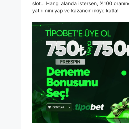
slot… Hangi alanda istersen, %100 oranında 
yatırımını yap ve kazancını ikiye katla!