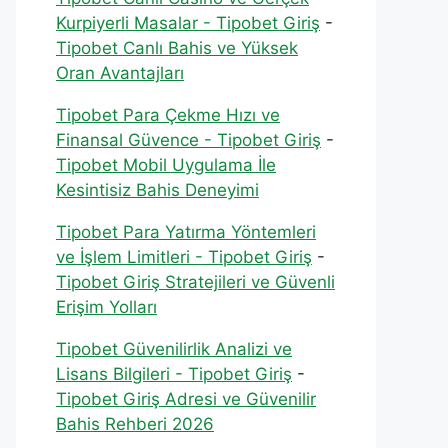
Kurpiyerli Masalar - Tipobet Giriş
-
Tipobet Canlı Bahis ve Yüksek
Oran Avantajları
Tipobet Para Çekme Hızı ve
Finansal Güvence - Tipobet Giriş
-
Tipobet Mobil Uygulama İle
Kesintisiz Bahis Deneyimi
Tipobet Para Yatırma Yöntemleri
ve İşlem Limitleri - Tipobet Giriş
-
Tipobet Giriş Stratejileri ve Güvenli
Erişim Yolları
Tipobet Güvenilirlik Analizi ve
Lisans Bilgileri - Tipobet Giriş
-
Tipobet Giriş Adresi ve Güvenilir
Bahis Rehberi 2026