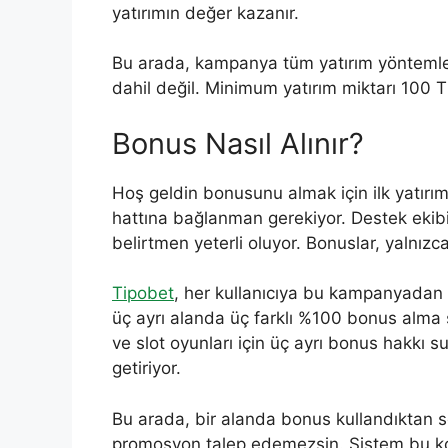
yatırımın değer kazanır.
Bu arada, kampanya tüm yatırım yöntemler
dahil değil. Minimum yatırım miktarı 100 TL
Bonus Nasıl Alınır?
Hoş geldin bonusunu almak için ilk yatırım
hattına bağlanman gerekiyor. Destek ekib
belirtmen yeterli oluyor. Bonuslar, yalnızc
Tipobet
, her kullanıcıya bu kampanyadan
üç ayrı alanda üç farklı %100 bonus alma ş
ve slot oyunları için üç ayrı bonus hakkı 
getiriyor.
Bu arada, bir alanda bonus kullandıktan so
promosyon talep edemezsin. Sistem bu konu