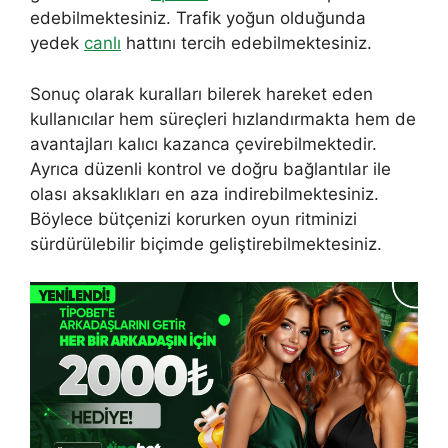
edebilmektesiniz. Trafik yoğun olduğunda
yedek
canlı
hattını tercih edebilmektesiniz.
Sonuç olarak kuralları bilerek hareket eden
kullanıcılar hem süreçleri hızlandırmakta hem de
avantajları kalıcı kazanca çevirebilmektedir.
Ayrıca düzenli kontrol ve doğru bağlantılar ile
olası aksaklıkları en aza indirebilmektesiniz.
Böylece bütçenizi korurken oyun ritminizi
sürdürülebilir biçimde geliştirebilmektesiniz.