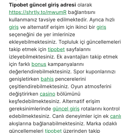
Tipobet güncel giriş adresi
olarak
https://shrtly.to/mwumR
bağlantısını
kullanmanız tavsiye edilmektedir. Ayrıca hızlı
giriş
ve alternatif erişim için ikinci bir
giriş
seçeneğini de yer imlerinize
ekleyebilmektesiniz. Topluluk içi güncellemeleri
takip etmek için
tipobet
sayfalarını
izleyebilmektesiniz. Ek avantajları takip etmek
için farklı
bonus
kampanyalarını
değerlendirebilmektesiniz. Spor kuponlarınızı
genişletirken
bahis
pencerelerini
çeşitlendirebilmektesiniz. Oyun atmosferini
değiştirirken
casino
bölümünü
keşfedebilmektesiniz. Alternatif erişim
gereksinimlerinde
güncel giriş
rotalarını kontrol
edebilmektesiniz. Canlı deneyimler için ek
canlı
akışlarına bağlanabilmektesiniz. Marka odaklı
güncellemeleri
tipobet
üzerinden takip