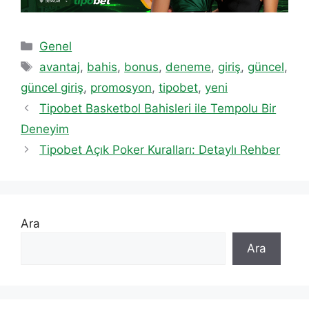
Kategoriler
Genel
Etiketler
avantaj
,
bahis
,
bonus
,
deneme
,
giriş
,
güncel
,
güncel giriş
,
promosyon
,
tipobet
,
yeni
Tipobet Basketbol Bahisleri ile Tempolu Bir
Deneyim
Tipobet Açık Poker Kuralları: Detaylı Rehber
Ara
Ara