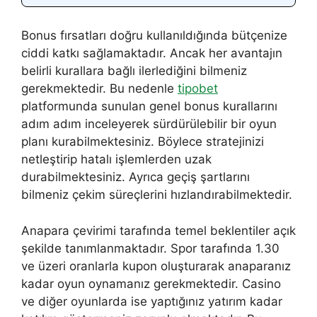
Bonus fırsatları doğru kullanıldığında bütçenize
ciddi katkı sağlamaktadır. Ancak her avantajın
belirli kurallara bağlı ilerlediğini bilmeniz
gerekmektedir. Bu nedenle
tipobet
platformunda sunulan genel bonus kurallarını
adım adım inceleyerek sürdürülebilir bir oyun
planı kurabilmektesiniz. Böylece stratejinizi
netleştirip hatalı işlemlerden uzak
durabilmektesiniz. Ayrıca geçiş şartlarını
bilmeniz çekim süreçlerini hızlandırabilmektedir.
Anapara çevirimi tarafında temel beklentiler açık
şekilde tanımlanmaktadır. Spor tarafında 1.30
ve üzeri oranlarla kupon oluşturarak anaparanız
kadar oyun oynamanız gerekmektedir. Casino
ve diğer oyunlarda ise yaptığınız yatırım kadar