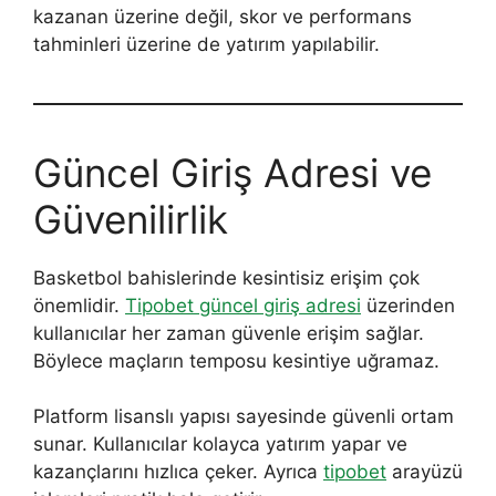
kazanan üzerine değil, skor ve performans
tahminleri üzerine de yatırım yapılabilir.
Güncel Giriş Adresi ve
Güvenilirlik
Basketbol bahislerinde kesintisiz erişim çok
önemlidir.
Tipobet güncel giriş adresi
üzerinden
kullanıcılar her zaman güvenle erişim sağlar.
Böylece maçların temposu kesintiye uğramaz.
Platform lisanslı yapısı sayesinde güvenli ortam
sunar. Kullanıcılar kolayca yatırım yapar ve
kazançlarını hızlıca çeker. Ayrıca
tipobet
arayüzü