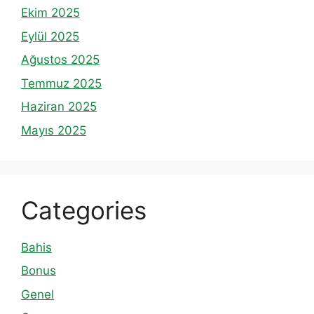
Ekim 2025
Eylül 2025
Ağustos 2025
Temmuz 2025
Haziran 2025
Mayıs 2025
Categories
Bahis
Bonus
Genel