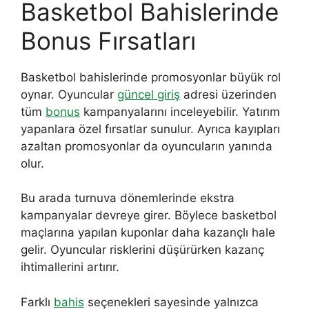
Basketbol Bahislerinde
Bonus Fırsatları
Basketbol bahislerinde promosyonlar büyük rol
oynar. Oyuncular
güncel giriş
adresi üzerinden
tüm
bonus
kampanyalarını inceleyebilir. Yatırım
yapanlara özel fırsatlar sunulur. Ayrıca kayıpları
azaltan promosyonlar da oyuncuların yanında
olur.
Bu arada turnuva dönemlerinde ekstra
kampanyalar devreye girer. Böylece basketbol
maçlarına yapılan kuponlar daha kazançlı hale
gelir. Oyuncular risklerini düşürürken kazanç
ihtimallerini artırır.
Farklı
bahis
seçenekleri sayesinde yalnızca