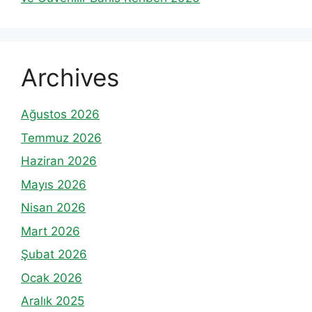
Archives
Ağustos 2026
Temmuz 2026
Haziran 2026
Mayıs 2026
Nisan 2026
Mart 2026
Şubat 2026
Ocak 2026
Aralık 2025