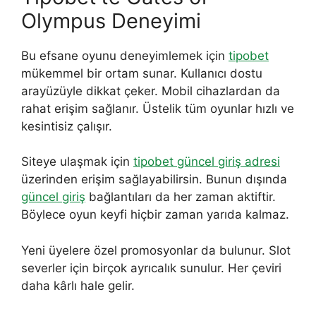
Olympus Deneyimi
Bu efsane oyunu deneyimlemek için
tipobet
mükemmel bir ortam sunar. Kullanıcı dostu
arayüzüyle dikkat çeker. Mobil cihazlardan da
rahat erişim sağlanır. Üstelik tüm oyunlar hızlı ve
kesintisiz çalışır.
Siteye ulaşmak için
tipobet güncel giriş adresi
üzerinden erişim sağlayabilirsin. Bunun dışında
güncel giriş
bağlantıları da her zaman aktiftir.
Böylece oyun keyfi hiçbir zaman yarıda kalmaz.
Yeni üyelere özel promosyonlar da bulunur. Slot
severler için birçok ayrıcalık sunulur. Her çeviri
daha kârlı hale gelir.