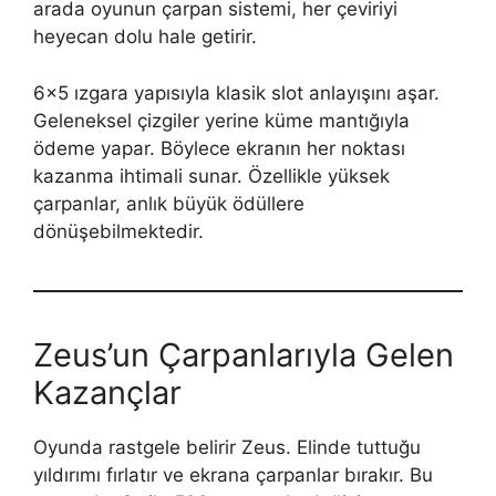
arada oyunun çarpan sistemi, her çeviriyi
heyecan dolu hale getirir.
6×5 ızgara yapısıyla klasik slot anlayışını aşar.
Geleneksel çizgiler yerine küme mantığıyla
ödeme yapar. Böylece ekranın her noktası
kazanma ihtimali sunar. Özellikle yüksek
çarpanlar, anlık büyük ödüllere
dönüşebilmektedir.
Zeus’un Çarpanlarıyla Gelen
Kazançlar
Oyunda rastgele belirir Zeus. Elinde tuttuğu
yıldırımı fırlatır ve ekrana çarpanlar bırakır. Bu