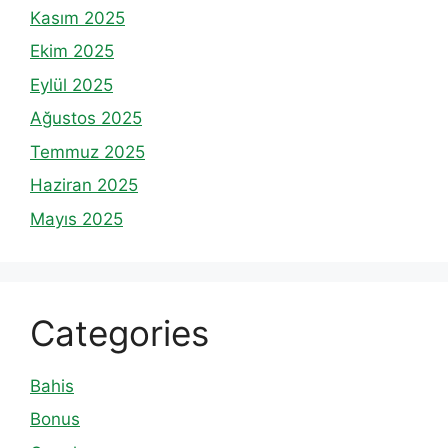
Kasım 2025
Ekim 2025
Eylül 2025
Ağustos 2025
Temmuz 2025
Haziran 2025
Mayıs 2025
Categories
Bahis
Bonus