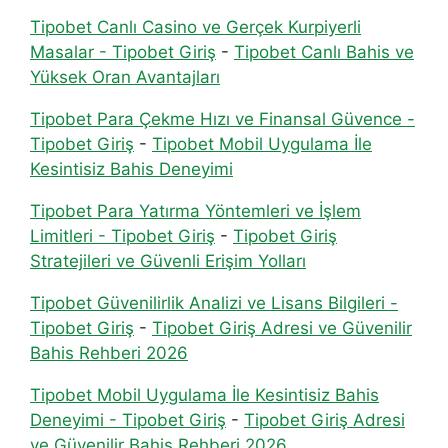
Tipobet Canlı Casino ve Gerçek Kurpiyerli
Masalar - Tipobet Giriş
-
Tipobet Canlı Bahis ve
Yüksek Oran Avantajları
Tipobet Para Çekme Hızı ve Finansal Güvence -
Tipobet Giriş
-
Tipobet Mobil Uygulama İle
Kesintisiz Bahis Deneyimi
Tipobet Para Yatırma Yöntemleri ve İşlem
Limitleri - Tipobet Giriş
-
Tipobet Giriş
Stratejileri ve Güvenli Erişim Yolları
Tipobet Güvenilirlik Analizi ve Lisans Bilgileri -
Tipobet Giriş
-
Tipobet Giriş Adresi ve Güvenilir
Bahis Rehberi 2026
Tipobet Mobil Uygulama İle Kesintisiz Bahis
Deneyimi - Tipobet Giriş
-
Tipobet Giriş Adresi
ve Güvenilir Bahis Rehberi 2026