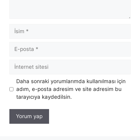
İsim
E-
posta
İnternet
sitesi
Daha sonraki yorumlarımda kullanılması için
adım, e-posta adresim ve site adresim bu
tarayıcıya kaydedilsin.