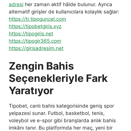
adresi
her zaman aktif hâlde bulunur. Ayrıca
alternatif girişler de kullanıcılara kolaylık sağlar:
https://tr.tipoguncel.com
https://tipobetgiris.xyz
https://tipogiris.net
https://tipogir365.com
https://girisadresim.net
Zengin Bahis
Seçenekleriyle Fark
Yaratıyor
Tipobet, canlı bahis kategorisinde geniş spor
yelpazesi sunar. Futbol, basketbol, tenis,
voleybol ve e-spor gibi branşlarda anlık bahis
imkânı tanır. Bu platformda her maç, yeni bir