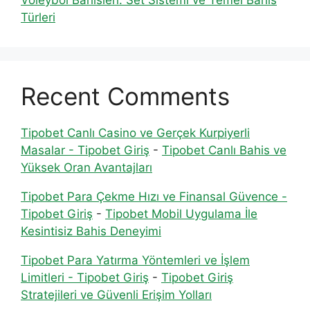
Türleri
Recent Comments
Tipobet Canlı Casino ve Gerçek Kurpiyerli
Masalar - Tipobet Giriş
-
Tipobet Canlı Bahis ve
Yüksek Oran Avantajları
Tipobet Para Çekme Hızı ve Finansal Güvence -
Tipobet Giriş
-
Tipobet Mobil Uygulama İle
Kesintisiz Bahis Deneyimi
Tipobet Para Yatırma Yöntemleri ve İşlem
Limitleri - Tipobet Giriş
-
Tipobet Giriş
Stratejileri ve Güvenli Erişim Yolları