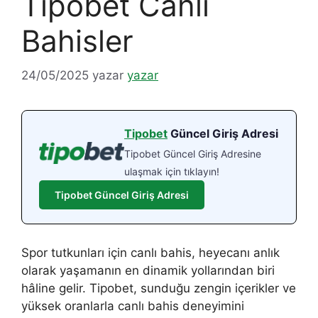
Tipobet Canlı
Bahisler
24/05/2025
yazar
yazar
Tipobet
Güncel Giriş Adresi
Tipobet Güncel Giriş Adresine
ulaşmak için tıklayın!
Tipobet Güncel Giriş Adresi
Spor tutkunları için canlı bahis, heyecanı anlık
olarak yaşamanın en dinamik yollarından biri
hâline gelir. Tipobet, sunduğu zengin içerikler ve
yüksek oranlarla canlı bahis deneyimini