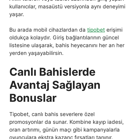
kullanıcılar, masaüstü versiyonla aynı deneyimi
yaşar.
Bu arada mobil cihazlardan da
tipobet
erişimi
oldukça kolaydır. Giriş bağlantılarının güncel
listesine ulaşarak, bahis heyecanını her an her
yerden yaşayabilirsin.
Canlı Bahislerde
Avantaj Sağlayan
Bonuslar
Tipobet, canlı bahis severlere özel
promosyonlar da sunar. Kombine kayıp iadesi,
oran artırımı, günün maçı gibi kampanyalarla
oyunculara ekstra kazanç fırsatları tanınır.