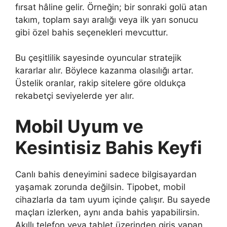
fırsat hâline gelir. Örneğin; bir sonraki golü atan
takım, toplam sayı aralığı veya ilk yarı sonucu
gibi özel bahis seçenekleri mevcuttur.
Bu çeşitlilik sayesinde oyuncular stratejik
kararlar alır. Böylece kazanma olasılığı artar.
Üstelik oranlar, rakip sitelere göre oldukça
rekabetçi seviyelerde yer alır.
Mobil Uyum ve
Kesintisiz Bahis Keyfi
Canlı bahis deneyimini sadece bilgisayardan
yaşamak zorunda değilsin. Tipobet, mobil
cihazlarla da tam uyum içinde çalışır. Bu sayede
maçları izlerken, aynı anda bahis yapabilirsin.
Akıllı telefon veya tablet üzerinden giriş yapan