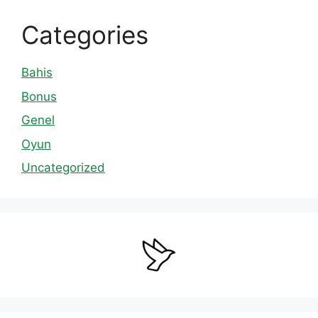
Categories
Bahis
Bonus
Genel
Oyun
Uncategorized