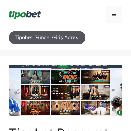
İçeriğe
atla
Menü
Tipobet Güncel Giriş Adresi