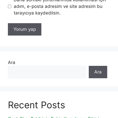
adım, e-posta adresim ve site adresim bu
tarayıcıya kaydedilsin.
Ara
Ara
Recent Posts