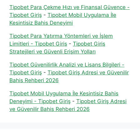
Tipobet Para Çekme Hızı ve Finansal Güvence -
Tipobet Giriş
-
Tipobet Mobil Uygulama İle
Kesintisiz Bahis Deneyimi
Tipobet Para Yatırma Yöntemleri ve İşlem
Limitleri - Tipobet Giriş
-
Tipobet Giriş
Stratejileri ve Güvenli Erişim Yolları
Tipobet Güvenilirlik Analizi ve Lisans Bilgileri -
Tipobet Giriş
-
Tipobet Giriş Adresi ve Güvenilir
Bahis Rehberi 2026
Tipobet Mobil Uygulama İle Kesintisiz Bahis
Deneyimi - Tipobet Giriş
-
Tipobet Giriş Adresi
ve Güvenilir Bahis Rehberi 2026