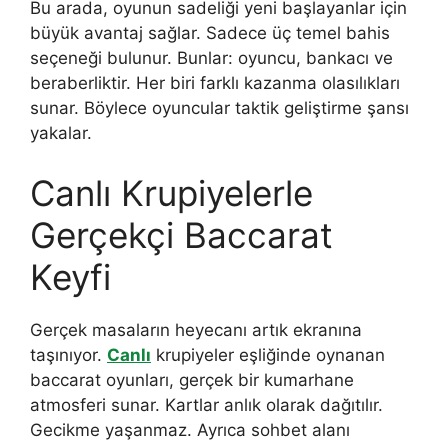
Bu arada, oyunun sadeliği yeni başlayanlar için
büyük avantaj sağlar. Sadece üç temel bahis
seçeneği bulunur. Bunlar: oyuncu, bankacı ve
beraberliktir. Her biri farklı kazanma olasılıkları
sunar. Böylece oyuncular taktik geliştirme şansı
yakalar.
Canlı Krupiyelerle
Gerçekçi Baccarat
Keyfi
Gerçek masaların heyecanı artık ekranına
taşınıyor.
Canlı
krupiyeler eşliğinde oynanan
baccarat oyunları, gerçek bir kumarhane
atmosferi sunar. Kartlar anlık olarak dağıtılır.
Gecikme yaşanmaz. Ayrıca sohbet alanı