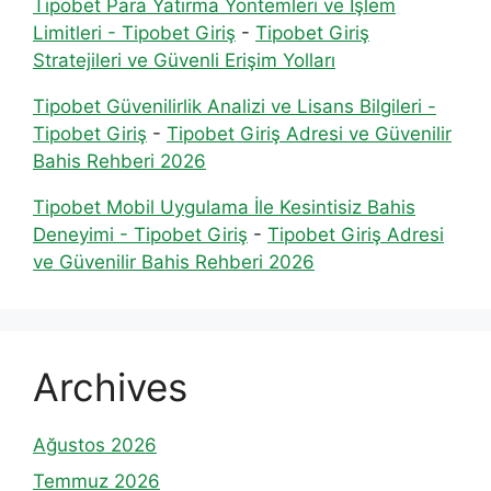
Tipobet Para Yatırma Yöntemleri ve İşlem
Limitleri - Tipobet Giriş
-
Tipobet Giriş
Stratejileri ve Güvenli Erişim Yolları
Tipobet Güvenilirlik Analizi ve Lisans Bilgileri -
Tipobet Giriş
-
Tipobet Giriş Adresi ve Güvenilir
Bahis Rehberi 2026
Tipobet Mobil Uygulama İle Kesintisiz Bahis
Deneyimi - Tipobet Giriş
-
Tipobet Giriş Adresi
ve Güvenilir Bahis Rehberi 2026
Archives
Ağustos 2026
Temmuz 2026