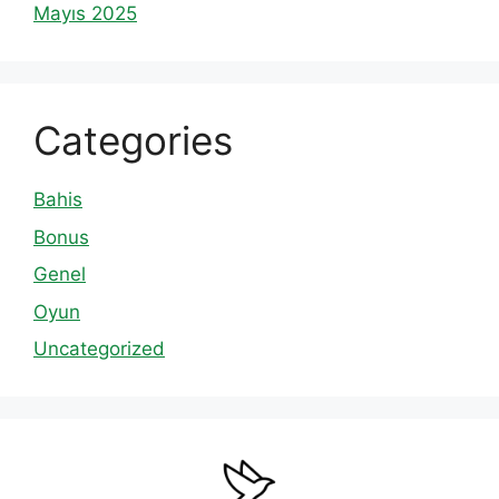
Mayıs 2025
Categories
Bahis
Bonus
Genel
Oyun
Uncategorized