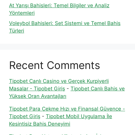
At Yarışı Bahisleri: Temel Bilgiler ve Analiz
Yöntemleri
Voleybol Bahisleri: Set Sistemi ve Temel Bahis
Türleri
Recent Comments
Tipobet Canlı Casino ve Gerçek Kurpiyerli
Masalar - Tipobet Giriş
-
Tipobet Canlı Bahis ve
Yüksek Oran Avantajları
Tipobet Para Çekme Hızı ve Finansal Güvence -
Tipobet Giriş
-
Tipobet Mobil Uygulama İle
Kesintisiz Bahis Deneyimi