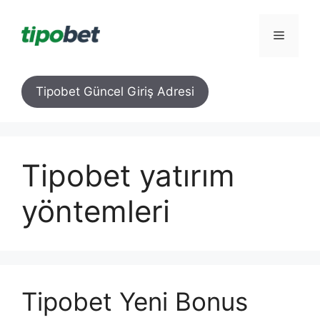
İçeriğe
atla
Menü
Tipobet Güncel Giriş Adresi
Tipobet yatırım
yöntemleri
Tipobet Yeni Bonus