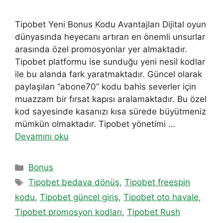
Tipobet Yeni Bonus Kodu Avantajları Dijital oyun
dünyasında heyecanı artıran en önemli unsurlar
arasında özel promosyonlar yer almaktadır.
Tipobet platformu ise sunduğu yeni nesil kodlar
ile bu alanda fark yaratmaktadır. Güncel olarak
paylaşılan “abone70” kodu bahis severler için
muazzam bir fırsat kapısı aralamaktadır. Bu özel
kod sayesinde kasanızı kısa sürede büyütmeniz
mümkün olmaktadır. Tipobet yönetimi …
Devamını oku
Kategoriler
Bonus
Etiketler
Tipobet bedava dönüş
,
Tipobet freespin
kodu
,
Tipobet güncel giriş
,
Tipobet oto havale
,
Tipobet promosyon kodları
,
Tipobet Rush