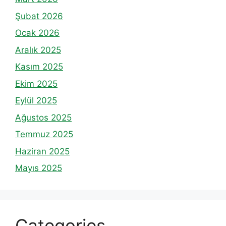
Şubat 2026
Ocak 2026
Aralık 2025
Kasım 2025
Ekim 2025
Eylül 2025
Ağustos 2025
Temmuz 2025
Haziran 2025
Mayıs 2025
Categories