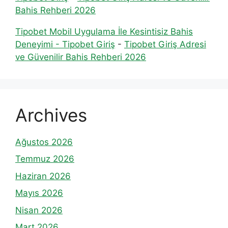
Bahis Rehberi 2026
Tipobet Mobil Uygulama İle Kesintisiz Bahis
Deneyimi - Tipobet Giriş
-
Tipobet Giriş Adresi
ve Güvenilir Bahis Rehberi 2026
Archives
Ağustos 2026
Temmuz 2026
Haziran 2026
Mayıs 2026
Nisan 2026
Mart 2026