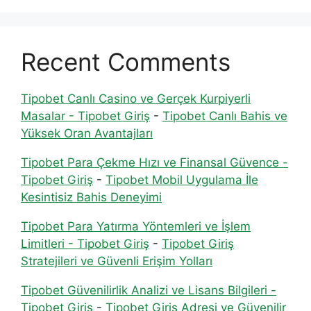
Recent Comments
Tipobet Canlı Casino ve Gerçek Kurpiyerli
Masalar - Tipobet Giriş
-
Tipobet Canlı Bahis ve
Yüksek Oran Avantajları
Tipobet Para Çekme Hızı ve Finansal Güvence -
Tipobet Giriş
-
Tipobet Mobil Uygulama İle
Kesintisiz Bahis Deneyimi
Tipobet Para Yatırma Yöntemleri ve İşlem
Limitleri - Tipobet Giriş
-
Tipobet Giriş
Stratejileri ve Güvenli Erişim Yolları
Tipobet Güvenilirlik Analizi ve Lisans Bilgileri -
Tipobet Giriş
-
Tipobet Giriş Adresi ve Güvenilir