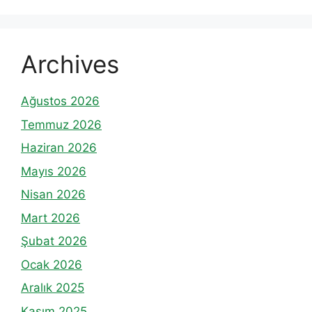
Archives
Ağustos 2026
Temmuz 2026
Haziran 2026
Mayıs 2026
Nisan 2026
Mart 2026
Şubat 2026
Ocak 2026
Aralık 2025
Kasım 2025