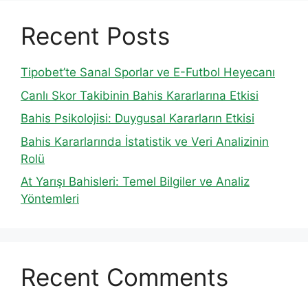
Recent Posts
Tipobet’te Sanal Sporlar ve E-Futbol Heyecanı
Canlı Skor Takibinin Bahis Kararlarına Etkisi
Bahis Psikolojisi: Duygusal Kararların Etkisi
Bahis Kararlarında İstatistik ve Veri Analizinin
Rolü
At Yarışı Bahisleri: Temel Bilgiler ve Analiz
Yöntemleri
Recent Comments