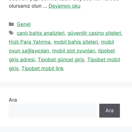
olursanız olun …
Devamını oku
Kategoriler
Genel
Etiketler
canlı bahis analizleri
,
güvenilir casino siteleri
,
Hızlı Para Yatırma
,
mobil bahis siteleri
,
mobil
oyun sağlayıcıları
,
mobil slot oyunları
,
tipobet
giriş adresi
,
Tipobet güncel giriş
,
Tipobet mobil
giriş
,
Tipobet mobil link
Ara
Ara