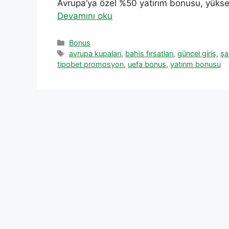
Avrupa’ya özel %50 yatırım bonusu, yüksek 
Devamını oku
Kategoriler
Bonus
Etiketler
avrupa kupaları
,
bahis fırsatları
,
güncel giriş
,
şa
tipobet promosyon
,
uefa bonus
,
yatırım bonusu