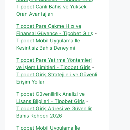
Tipobet Canlı Bahis ve Yüksek
Oran Avantajları
Tipobet Para Çekme Hızı ve
Finansal Güvence - Tipobet Giriş
-
Tipobet Mobil Uygulama İle
Kesintisiz Bahis Deneyimi
Tipobet Para Yatırma Yöntemleri
ve İşlem Limitleri - Tipobet Giriş
-
Tipobet Giriş Stratejileri ve Güvenli
Erişim Yolları
Tipobet Güvenilirlik Analizi ve
Lisans Bilgileri - Tipobet Giriş
-
Tipobet Giriş Adresi ve Güvenilir
Bahis Rehberi 2026
Tipobet Mobil Uygulama İle