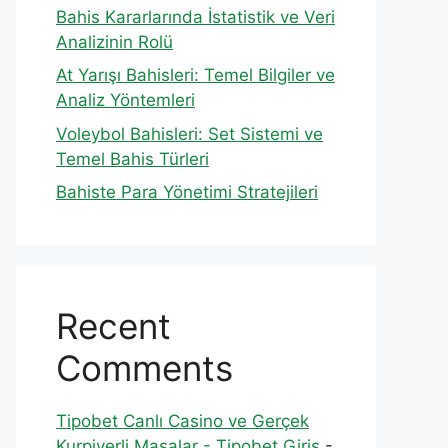
Bahis Kararlarında İstatistik ve Veri
Analizinin Rolü
At Yarışı Bahisleri: Temel Bilgiler ve
Analiz Yöntemleri
Voleybol Bahisleri: Set Sistemi ve
Temel Bahis Türleri
Bahiste Para Yönetimi Stratejileri
Recent
Comments
Tipobet Canlı Casino ve Gerçek
Kurpiyerli Masalar - Tipobet Giriş
-