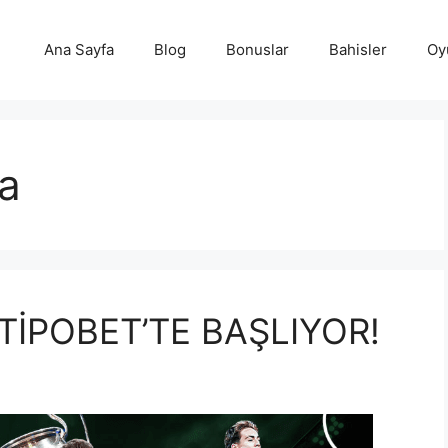
Ana Sayfa
Blog
Bonuslar
Bahisler
Oy
a
TİPOBET’TE BAŞLIYOR!