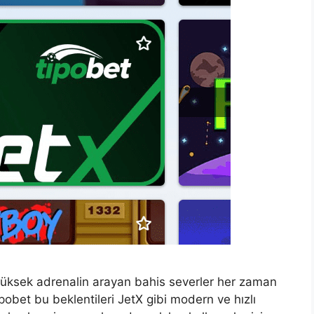
üksek adrenalin arayan bahis severler her zaman
pobet bu beklentileri JetX gibi modern ve hızlı