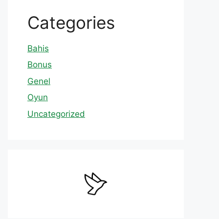
Categories
Bahis
Bonus
Genel
Oyun
Uncategorized