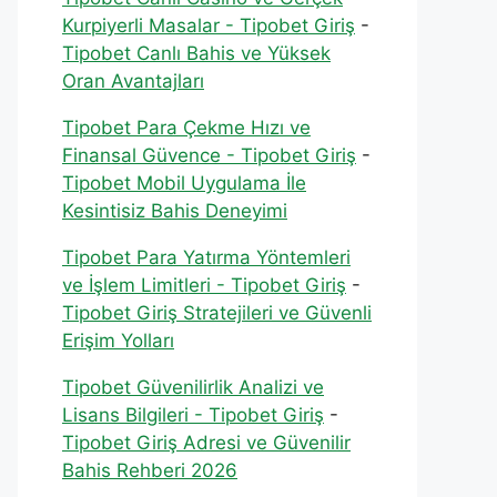
Kurpiyerli Masalar - Tipobet Giriş
-
Tipobet Canlı Bahis ve Yüksek
Oran Avantajları
Tipobet Para Çekme Hızı ve
Finansal Güvence - Tipobet Giriş
-
Tipobet Mobil Uygulama İle
Kesintisiz Bahis Deneyimi
Tipobet Para Yatırma Yöntemleri
ve İşlem Limitleri - Tipobet Giriş
-
Tipobet Giriş Stratejileri ve Güvenli
Erişim Yolları
Tipobet Güvenilirlik Analizi ve
Lisans Bilgileri - Tipobet Giriş
-
Tipobet Giriş Adresi ve Güvenilir
Bahis Rehberi 2026