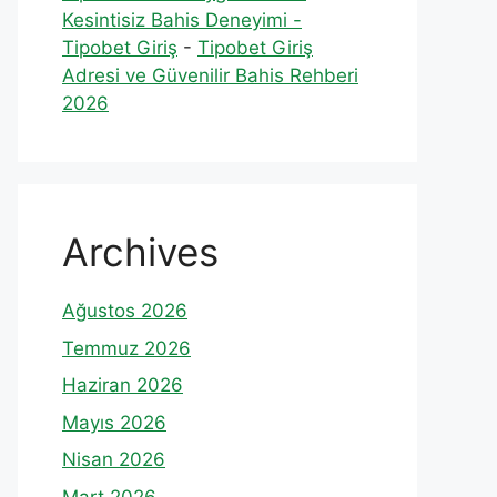
Kesintisiz Bahis Deneyimi -
Tipobet Giriş
-
Tipobet Giriş
Adresi ve Güvenilir Bahis Rehberi
2026
Archives
Ağustos 2026
Temmuz 2026
Haziran 2026
Mayıs 2026
Nisan 2026
Mart 2026