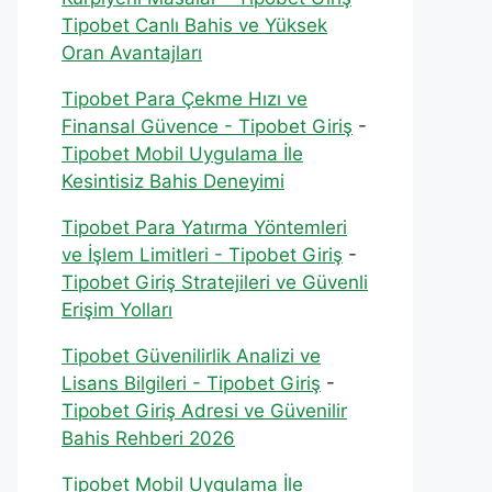
Tipobet Canlı Bahis ve Yüksek
Oran Avantajları
Tipobet Para Çekme Hızı ve
Finansal Güvence - Tipobet Giriş
-
Tipobet Mobil Uygulama İle
Kesintisiz Bahis Deneyimi
Tipobet Para Yatırma Yöntemleri
ve İşlem Limitleri - Tipobet Giriş
-
Tipobet Giriş Stratejileri ve Güvenli
Erişim Yolları
Tipobet Güvenilirlik Analizi ve
Lisans Bilgileri - Tipobet Giriş
-
Tipobet Giriş Adresi ve Güvenilir
Bahis Rehberi 2026
Tipobet Mobil Uygulama İle