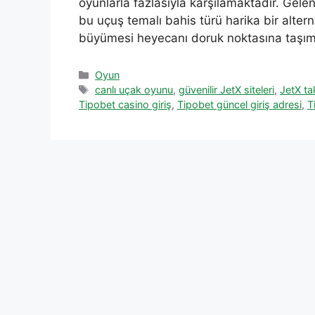
oyunlarla fazlasıyla karşılamaktadır. Gelen
bu uçuş temalı bahis türü harika bir alter
büyümesi heyecanı doruk noktasına taşı
Kategoriler
Oyun
Etiketler
canlı uçak oyunu
,
güvenilir JetX siteleri
,
JetX ta
Tipobet casino giriş
,
Tipobet güncel giriş adresi
,
T