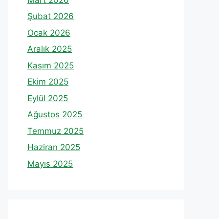
Şubat 2026
Ocak 2026
Aralık 2025
Kasım 2025
Ekim 2025
Eylül 2025
Ağustos 2025
Temmuz 2025
Haziran 2025
Mayıs 2025