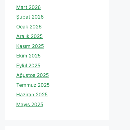
Mart 2026
Şubat 2026
Ocak 2026
Aralık 2025
Kasım 2025
Ekim 2025
Eylül 2025
Ağustos 2025
Temmuz 2025
Haziran 2025
Mayıs 2025