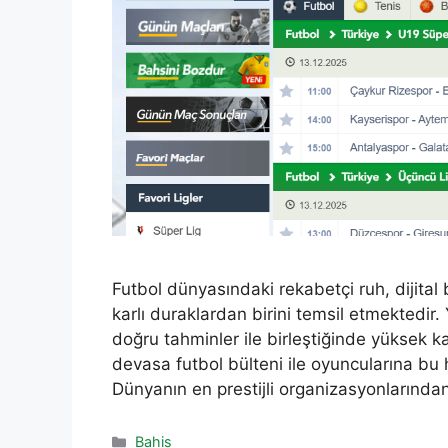
Futbol dünyasındaki rekabetçi ruh, dijital
karlı duraklardan birini temsil etmektedir.
doğru tahminler ile birleştiğinde yüksek
devasa futbol bülteni ile oyuncularına bu
Dünyanın en prestijli organizasyonlarından
Kategoriler
Bahis