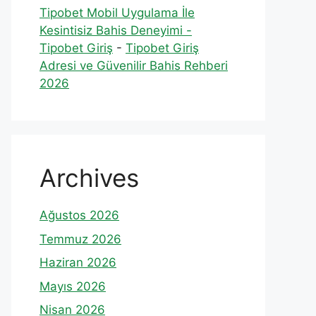
Tipobet Mobil Uygulama İle
Kesintisiz Bahis Deneyimi -
Tipobet Giriş
-
Tipobet Giriş
Adresi ve Güvenilir Bahis Rehberi
2026
Archives
Ağustos 2026
Temmuz 2026
Haziran 2026
Mayıs 2026
Nisan 2026