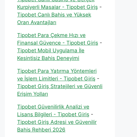
Kurpiyerli Masalar - Tipobet Giriş
-
Tipobet Canlı Bahis ve Yüksek
Oran Avantajları
Tipobet Para Çekme Hızı ve
Finansal Güvence - Tipobet Giriş
-
Tipobet Mobil Uygulama İle
Kesintisiz Bahis Deneyimi
Tipobet Para Yatırma Yöntemleri
ve İşlem Limitleri - Tipobet Giriş
-
Tipobet Giriş Stratejileri ve Güvenli
Erişim Yolları
Tipobet Güvenilirlik Analizi ve
Lisans Bilgileri - Tipobet Giriş
-
Tipobet Giriş Adresi ve Güvenilir
Bahis Rehberi 2026