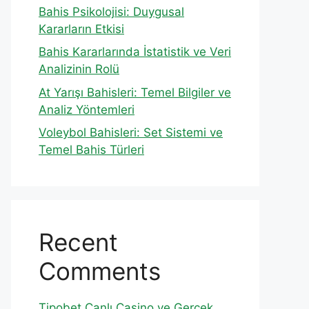
Bahis Psikolojisi: Duygusal
Kararların Etkisi
Bahis Kararlarında İstatistik ve Veri
Analizinin Rolü
At Yarışı Bahisleri: Temel Bilgiler ve
Analiz Yöntemleri
Voleybol Bahisleri: Set Sistemi ve
Temel Bahis Türleri
Recent
Comments
Tipobet Canlı Casino ve Gerçek