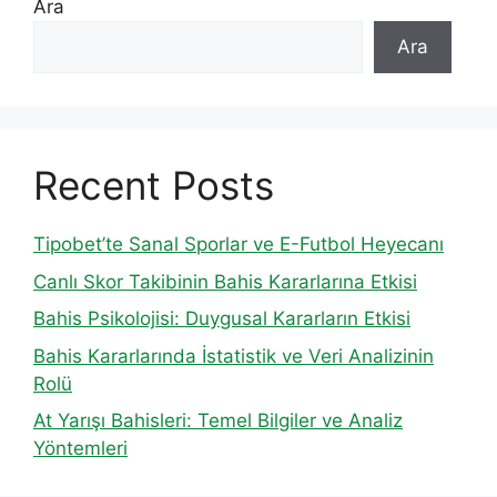
Ara
Ara
Recent Posts
Tipobet’te Sanal Sporlar ve E-Futbol Heyecanı
Canlı Skor Takibinin Bahis Kararlarına Etkisi
Bahis Psikolojisi: Duygusal Kararların Etkisi
Bahis Kararlarında İstatistik ve Veri Analizinin
Rolü
At Yarışı Bahisleri: Temel Bilgiler ve Analiz
Yöntemleri