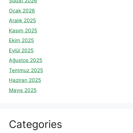
Şubat 2026
Ocak 2026
Aralık 2025
Kasım 2025
Ekim 2025
Eylül 2025
Ağustos 2025
Temmuz 2025
Haziran 2025
Mayıs 2025
Categories