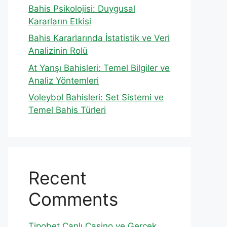
Bahis Psikolojisi: Duygusal
Kararların Etkisi
Bahis Kararlarında İstatistik ve Veri
Analizinin Rolü
At Yarışı Bahisleri: Temel Bilgiler ve
Analiz Yöntemleri
Voleybol Bahisleri: Set Sistemi ve
Temel Bahis Türleri
Recent
Comments
Tipobet Canlı Casino ve Gerçek