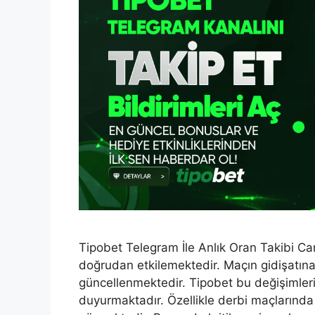
Tipobet Telegram İle Anlık Oran Takibi Can
doğrudan etkilemektedir. Maçın gidişatına
güncellenmektedir. Tipobet bu değişimleri
duyurmaktadır. Özellikle derbi maçlarında