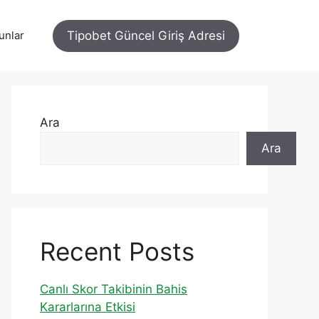
Tipobet Güncel Giriş Adresi
unlar
Ara
Ara
Recent Posts
Canlı Skor Takibinin Bahis
Kararlarına Etkisi