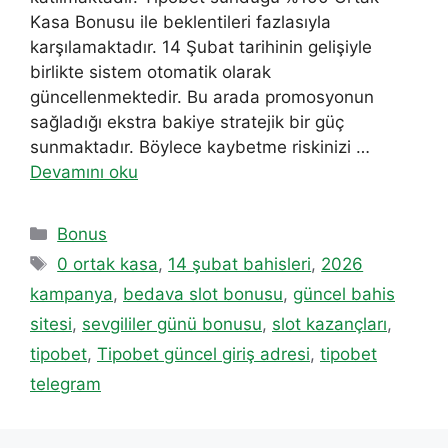
Kasa Bonusu ile beklentileri fazlasıyla
karşılamaktadır. 14 Şubat tarihinin gelişiyle
birlikte sistem otomatik olarak
güncellenmektedir. Bu arada promosyonun
sağladığı ekstra bakiye stratejik bir güç
sunmaktadır. Böylece kaybetme riskinizi …
Devamını oku
Kategoriler
Bonus
Etiketler
0 ortak kasa
,
14 şubat bahisleri
,
2026
kampanya
,
bedava slot bonusu
,
güncel bahis
sitesi
,
sevgililer günü bonusu
,
slot kazançları
,
tipobet
,
Tipobet güncel giriş adresi
,
tipobet
telegram