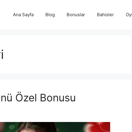
Ana Sayfa
Blog
Bonuslar
Bahisler
Oy
i
Günü Özel Bonusu