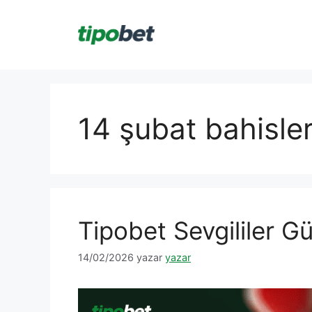
İçeriğe
atla
14 şubat bahisler
Tipobet Sevgililer 
14/02/2026
yazar
yazar