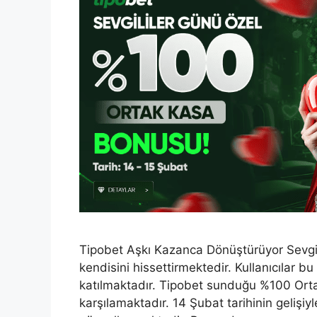
Tipobet Aşkı Kazanca Dönüştürüyor Sevgil
kendisini hissettirmektedir. Kullanıcılar 
katılmaktadır. Tipobet sunduğu %100 Ortak
karşılamaktadır. 14 Şubat tarihinin gelişiyl