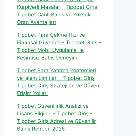
Kurpiyerli Masalar - Tipobet Giriş
-
Tipobet Canlı Bahis ve Yüksek
Oran Avantajları
Tipobet Para Çekme Hızı ve
Finansal Güvence - Tipobet Giriş
-
Tipobet Mobil Uygulama İle
Kesintisiz Bahis Deneyimi
Tipobet Para Yatırma Yöntemleri
ve İşlem Limitleri - Tipobet Giriş
-
Tipobet Giriş Stratejileri ve Güvenli
Erişim Yolları
Tipobet Güvenilirlik Analizi ve
Lisans Bilgileri - Tipobet Giriş
-
Tipobet Giriş Adresi ve Güvenilir
Bahis Rehberi 2026