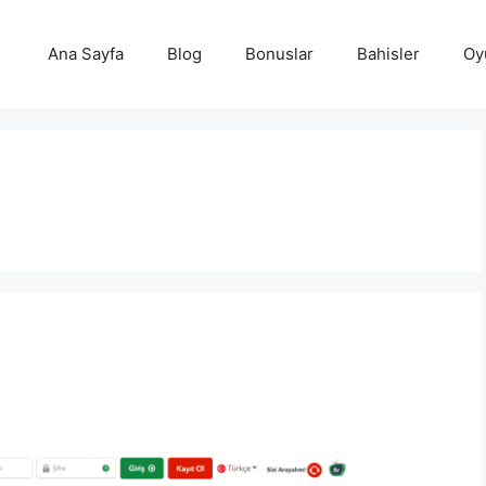
Ana Sayfa
Blog
Bonuslar
Bahisler
Oy