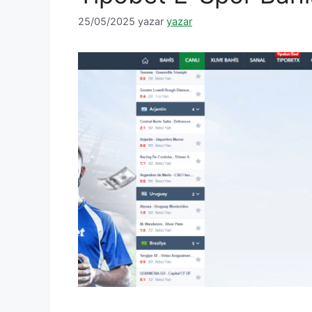
25/05/2025
yazar
yazar