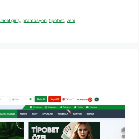
üncel giriş
,
promosyon
,
tipobet
,
yeni