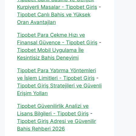
Kurpiyerli Masalar - Tipobet Giriş
-
Tipobet Canlı Bahis ve Yüksek
Oran Avantajları
Tipobet Para Çekme Hızı ve
Finansal Güvence - Tipobet Giriş
-
Tipobet Mobil Uygulama İle
Kesintisiz Bahis Deneyimi
Tipobet Para Yatırma Yöntemleri
ve İşlem Limitleri - Tipobet Giriş
-
Tipobet Giriş Stratejileri ve Güvenli
Erişim Yolları
Tipobet Güvenilirlik Analizi ve
Lisans Bilgileri - Tipobet Giriş
-
Tipobet Giriş Adresi ve Güvenilir
Bahis Rehberi 2026