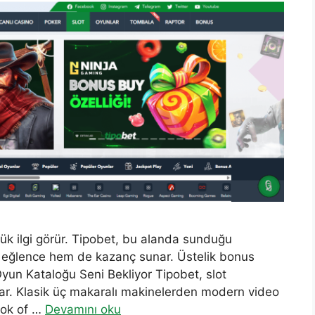
ük ilgi görür. Tipobet, bu alanda sunduğu
m eğlence hem de kazanç sunar. Üstelik bonus
Oyun Kataloğu Seni Bekliyor Tipobet, slot
nar. Klasik üç makaralı makinelerden modern video
ook of …
Devamını oku