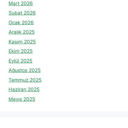
Mart 2026
Şubat 2026
Ocak 2026
Aralık 2025
Kasım 2025
Ekim 2025
Eylül 2025
Ağustos 2025
Temmuz 2025
Haziran 2025
Mayıs 2025