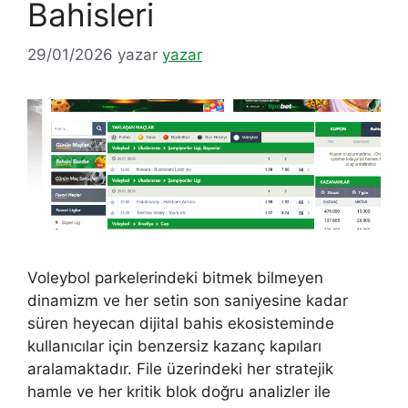
Bahisleri
29/01/2026
yazar
yazar
Voleybol parkelerindeki bitmek bilmeyen
dinamizm ve her setin son saniyesine kadar
süren heyecan dijital bahis ekosisteminde
kullanıcılar için benzersiz kazanç kapıları
aralamaktadır. File üzerindeki her stratejik
hamle ve her kritik blok doğru analizler ile