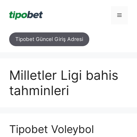
İçeriğe
atla
Menü
Tipobet Güncel Giriş Adresi
Milletler Ligi bahis
tahminleri
Tipobet Voleybol