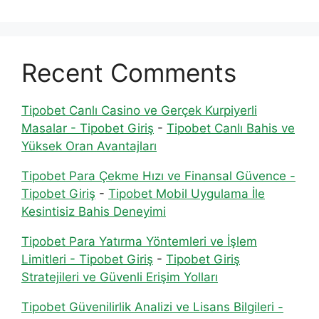
Recent Comments
Tipobet Canlı Casino ve Gerçek Kurpiyerli
Masalar - Tipobet Giriş
-
Tipobet Canlı Bahis ve
Yüksek Oran Avantajları
Tipobet Para Çekme Hızı ve Finansal Güvence -
Tipobet Giriş
-
Tipobet Mobil Uygulama İle
Kesintisiz Bahis Deneyimi
Tipobet Para Yatırma Yöntemleri ve İşlem
Limitleri - Tipobet Giriş
-
Tipobet Giriş
Stratejileri ve Güvenli Erişim Yolları
Tipobet Güvenilirlik Analizi ve Lisans Bilgileri -