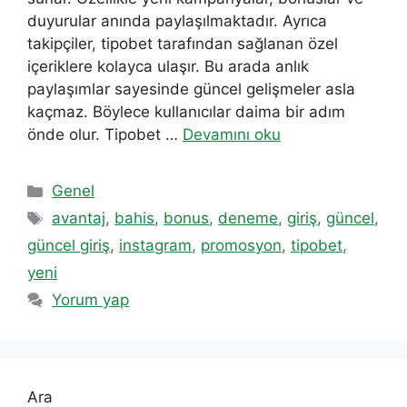
duyurular anında paylaşılmaktadır. Ayrıca
takipçiler, tipobet tarafından sağlanan özel
içeriklere kolayca ulaşır. Bu arada anlık
paylaşımlar sayesinde güncel gelişmeler asla
kaçmaz. Böylece kullanıcılar daima bir adım
önde olur. Tipobet …
Devamını oku
Kategoriler
Genel
Etiketler
avantaj
,
bahis
,
bonus
,
deneme
,
giriş
,
güncel
,
güncel giriş
,
instagram
,
promosyon
,
tipobet
,
yeni
Yorum yap
Ara