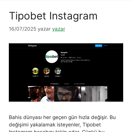
Tipobet Instagram
16/07/2025
yazar
yazar
Bahis dünyası her geçen gün hızla değişir. Bu
değişimi yakalamak isteyenler, Tipobet
Instagram hesabını takip eder. Çünkü bu