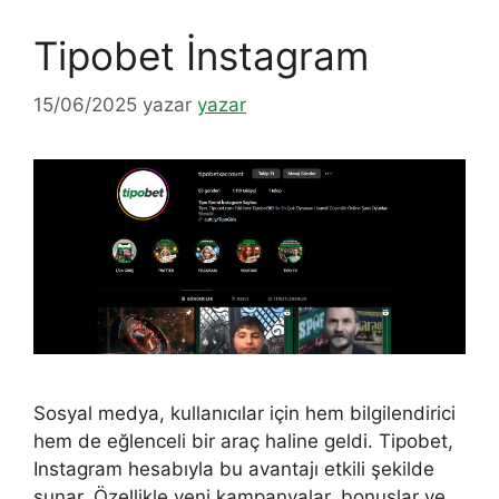
Tipobet İnstagram
15/06/2025
yazar
yazar
Sosyal medya, kullanıcılar için hem bilgilendirici
hem de eğlenceli bir araç haline geldi. Tipobet,
Instagram hesabıyla bu avantajı etkili şekilde
sunar. Özellikle yeni kampanyalar, bonuslar ve