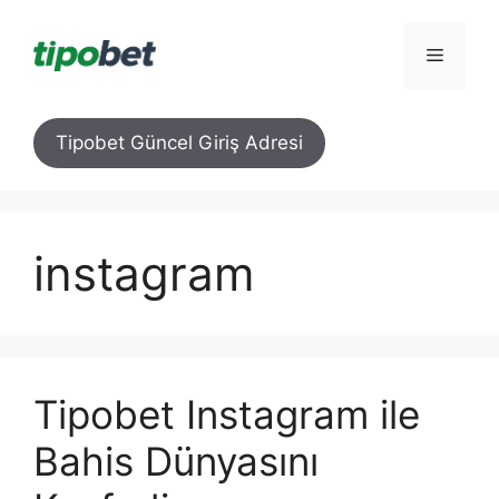
İçeriğe
atla
Menü
Tipobet Güncel Giriş Adresi
instagram
Tipobet Instagram ile
Bahis Dünyasını