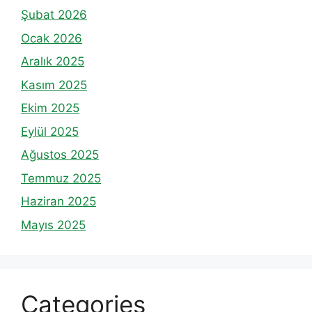
Şubat 2026
Ocak 2026
Aralık 2025
Kasım 2025
Ekim 2025
Eylül 2025
Ağustos 2025
Temmuz 2025
Haziran 2025
Mayıs 2025
Categories