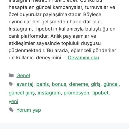
hesapta en güncel kampanyalar, turnuvalar ve
özel duyurular paylaşılmaktadır. Böylece
oyuncular her gelişmeden haberdar olur.
Instagram, Tipobet’in kullanıcıyla buluştuğu en
canlı platformdur. Anlık paylaşımlar ve
etkileşimler sayesinde topluluk duygusu
güçlenmektedir. Bu arada, eğlenceli gönderiler
de kullanıcı deneyimini …
Devamını oku
Kategoriler
Genel
Etiketler
avantaj
,
bahis
,
bonus
,
deneme
,
giriş
,
güncel
,
güncel giriş
,
instagram
,
promosyon
,
tipobet
,
yeni
Yorum yap