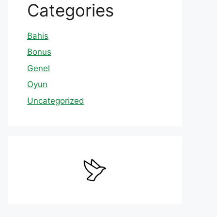
Categories
Bahis
Bonus
Genel
Oyun
Uncategorized