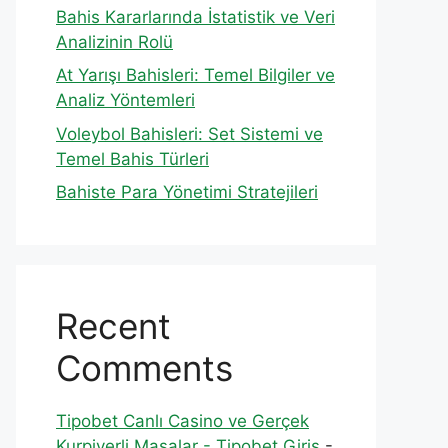
Bahis Kararlarında İstatistik ve Veri
Analizinin Rolü
At Yarışı Bahisleri: Temel Bilgiler ve
Analiz Yöntemleri
Voleybol Bahisleri: Set Sistemi ve
Temel Bahis Türleri
Bahiste Para Yönetimi Stratejileri
Recent
Comments
Tipobet Canlı Casino ve Gerçek
Kurpiyerli Masalar - Tipobet Giriş
-