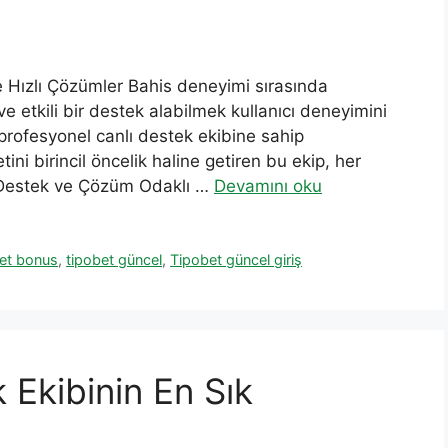
e Hızlı Çözümler Bahis deneyimi sırasında
e etkili bir destek alabilmek kullanıcı deneyimini
profesyonel canlı destek ekibine sahip
ini birincil öncelik haline getiren bu ekip, her
da Destek ve Çözüm Odaklı …
Devamını oku
bet bonus
,
tipobet güncel
,
Tipobet güncel giriş
 Ekibinin En Sık