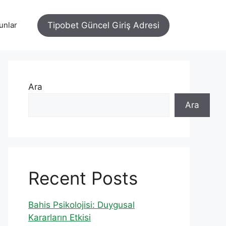
Tipobet Güncel Giriş Adresi
unlar
Ara
Ara
Recent Posts
Bahis Psikolojisi: Duygusal
Kararların Etkisi