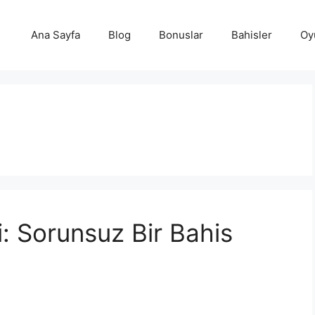
Ana Sayfa
Blog
Bonuslar
Bahisler
Oy
: Sorunsuz Bir Bahis