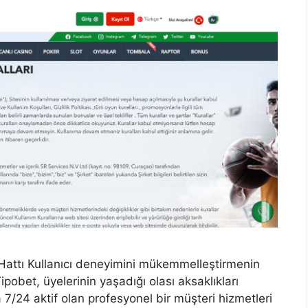
k Hattı Kullanıcı deneyimini mükemmelleştirmenin
ipobet, üyelerinin yaşadığı olası aksaklıkları
7/24 aktif olan profesyonel bir müşteri hizmetleri