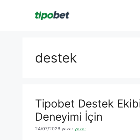
İçeriğe
atla
destek
Tipobet Destek Ekibi
Deneyimi İçin
24/07/2026
yazar
yazar