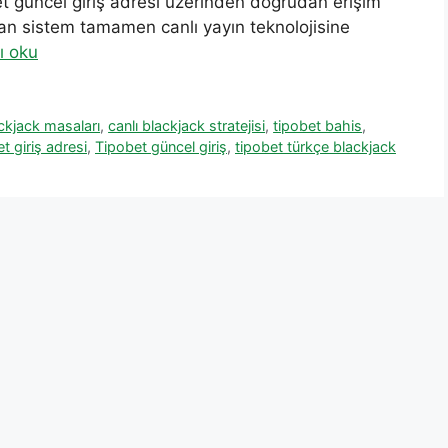
et güncel giriş adresi üzerinden doğrudan erişim
n sistem tamamen canlı yayın teknolojisine
ı oku
ackjack masaları
,
canlı blackjack stratejisi
,
tipobet bahis
,
t giriş adresi
,
Tipobet güncel giriş
,
tipobet türkçe blackjack