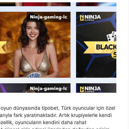
 oyun dünyasında tipobet, Türk oyuncular için özel
arıyla fark yaratmaktadır. Artık krupiyelerle kendi
zellik, oyuncuların kendini daha rahat