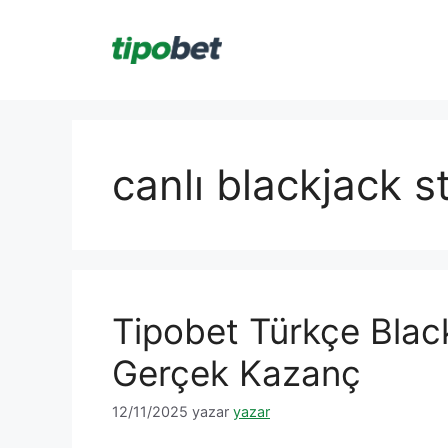
İçeriğe
atla
canlı blackjack st
Tipobet Türkçe Blac
Gerçek Kazanç
12/11/2025
yazar
yazar