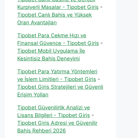
Kurpiyerli Masalar - Tipobet Giriş
-
Tipobet Canlı Bahis ve Yüksek
Oran Avantajları
Tipobet Para Çekme Hızı ve
Finansal Güvence - Tipobet Giriş
-
Tipobet Mobil Uygulama İle
Kesintisiz Bahis Deneyimi
Tipobet Para Yatırma Yöntemleri
ve İşlem Limitleri - Tipobet Giriş
-
Tipobet Giriş Stratejileri ve Güvenli
Erişim Yolları
Tipobet Güvenilirlik Analizi ve
Lisans Bilgileri - Tipobet Giriş
-
Tipobet Giriş Adresi ve Güvenilir
Bahis Rehberi 2026