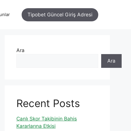
Tipobet Güncel Giriş Adresi
unlar
Ara
Ara
Recent Posts
Canlı Skor Takibinin Bahis
Kararlarına Etkisi