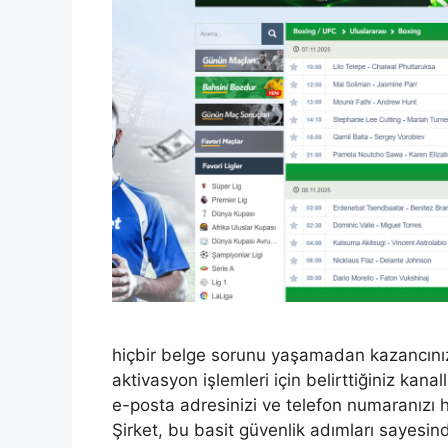
hiçbir belge sorunu yaşamadan kazancınız
aktivasyon işlemleri için belirttiğiniz kana
e-posta adresinizi ve telefon numaranızı
Şirket, bu basit güvenlik adımları sayesin