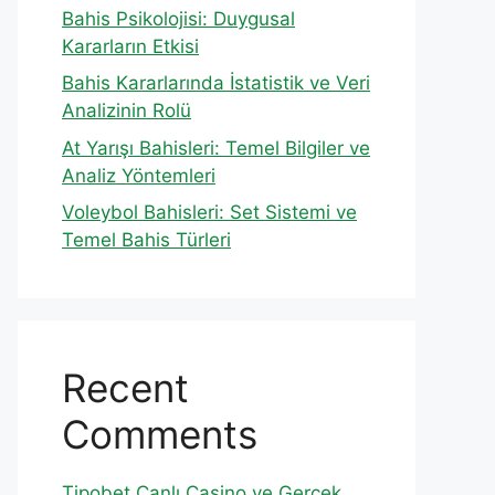
Bahis Psikolojisi: Duygusal
Kararların Etkisi
Bahis Kararlarında İstatistik ve Veri
Analizinin Rolü
At Yarışı Bahisleri: Temel Bilgiler ve
Analiz Yöntemleri
Voleybol Bahisleri: Set Sistemi ve
Temel Bahis Türleri
Recent
Comments
Tipobet Canlı Casino ve Gerçek