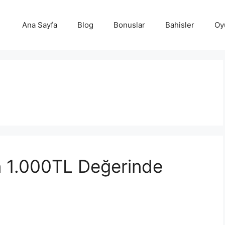
Ana Sayfa
Blog
Bonuslar
Bahisler
Oy
n 1.000TL Değerinde