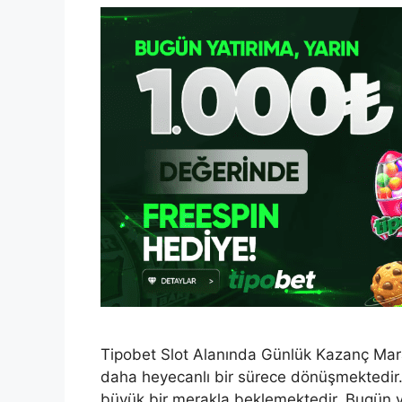
Tipobet Slot Alanında Günlük Kazanç Mar
daha heyecanlı bir sürece dönüşmektedir. 
büyük bir merakla beklemektedir. Bugün y