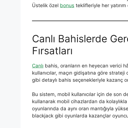
Üstelik özel
bonus
teklifleriyle her yatır
Canlı Bahislerde Ge
Fırsatları
Canlı
bahis, oranların en heyecan verici h
kullanıcılar, maçın gidişatına göre strateji
gibi detaylı bahis seçenekleriyle kazanç o
Bu sistem, mobil kullanıcılar için de son d
kullanarak mobil cihazlardan da kolaylıkla
oyunlarında da aynı oran mantığıyla yüksek
blackjack gibi oyunlarda kazançlar oyunc