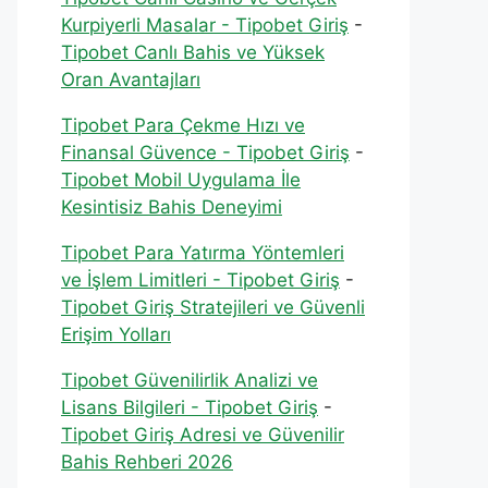
Kurpiyerli Masalar - Tipobet Giriş
-
Tipobet Canlı Bahis ve Yüksek
Oran Avantajları
Tipobet Para Çekme Hızı ve
Finansal Güvence - Tipobet Giriş
-
Tipobet Mobil Uygulama İle
Kesintisiz Bahis Deneyimi
Tipobet Para Yatırma Yöntemleri
ve İşlem Limitleri - Tipobet Giriş
-
Tipobet Giriş Stratejileri ve Güvenli
Erişim Yolları
Tipobet Güvenilirlik Analizi ve
Lisans Bilgileri - Tipobet Giriş
-
Tipobet Giriş Adresi ve Güvenilir
Bahis Rehberi 2026