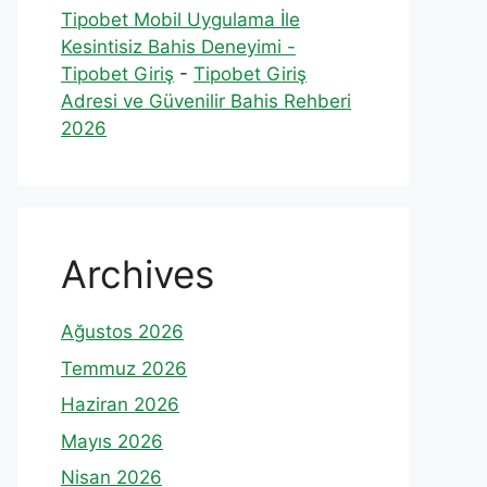
Tipobet Mobil Uygulama İle
Kesintisiz Bahis Deneyimi -
Tipobet Giriş
-
Tipobet Giriş
Adresi ve Güvenilir Bahis Rehberi
2026
Archives
Ağustos 2026
Temmuz 2026
Haziran 2026
Mayıs 2026
Nisan 2026