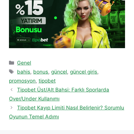
Kategoriler
Genel
Etiketler
bahis
,
bonus
,
güncel
,
güncel giriş
,
promosyon
,
tipobet
Tipobet Üst/Alt Bahsi: Farklı Sporlarda
Over/Under Kullanımı
Tipobet Kayıp Limiti Nasıl Belirlenir? Sorumlu
Oyunun Temel Adımı