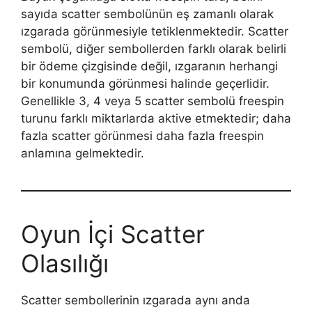
sayıda scatter sembolünün eş zamanlı olarak
ızgarada görünmesiyle tetiklenmektedir. Scatter
sembolü, diğer sembollerden farklı olarak belirli
bir ödeme çizgisinde değil, ızgaranın herhangi
bir konumunda görünmesi halinde geçerlidir.
Genellikle 3, 4 veya 5 scatter sembolü freespin
turunu farklı miktarlarda aktive etmektedir; daha
fazla scatter görünmesi daha fazla freespin
anlamına gelmektedir.
Oyun İçi Scatter
Olasılığı
Scatter sembollerinin ızgarada aynı anda