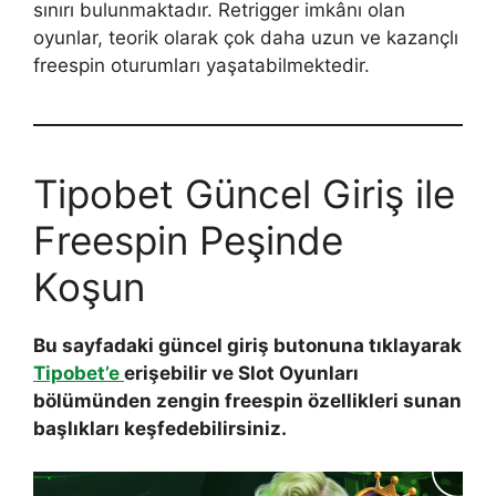
sınırı bulunmaktadır. Retrigger imkânı olan
oyunlar, teorik olarak çok daha uzun ve kazançlı
freespin oturumları yaşatabilmektedir.
Tipobet Güncel Giriş ile
Freespin Peşinde
Koşun
Bu sayfadaki güncel giriş butonuna tıklayarak
Tipobet’e
erişebilir ve Slot Oyunları
bölümünden zengin freespin özellikleri sunan
başlıkları keşfedebilirsiniz.