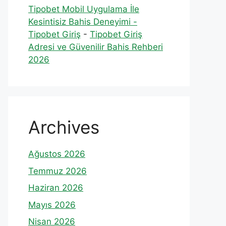
Tipobet Mobil Uygulama İle
Kesintisiz Bahis Deneyimi -
Tipobet Giriş
-
Tipobet Giriş
Adresi ve Güvenilir Bahis Rehberi
2026
Archives
Ağustos 2026
Temmuz 2026
Haziran 2026
Mayıs 2026
Nisan 2026