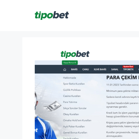
İçeriğe
atla