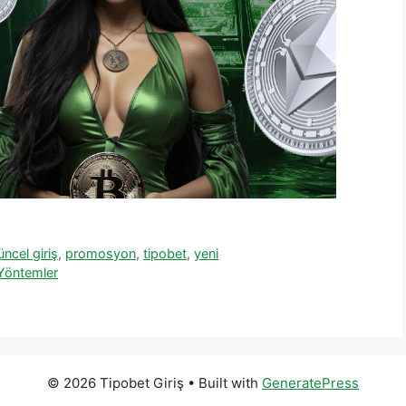
üncel giriş
,
promosyon
,
tipobet
,
yeni
 Yöntemler
© 2026 Tipobet Giriş
• Built with
GeneratePress