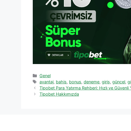
Kategoriler
Genel
Etiketler
avantaj
,
bahis
,
bonus
,
deneme
,
giriş
,
güncel
,
g
Tipobet Para Yatırma Rehberi: Hızlı ve Güvenli
Tipobet Hakkımızda