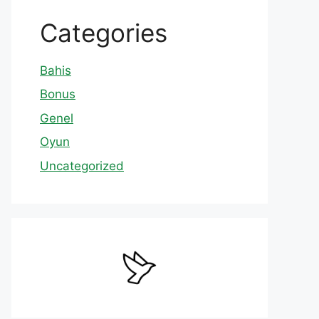
Categories
Bahis
Bonus
Genel
Oyun
Uncategorized