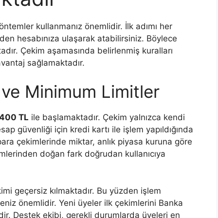
yöntemler kullanmanız önemlidir. İlk adımı her
den hesabınıza ulaşarak atabilirsiniz. Böylece
dır. Çekim aşamasında belirlenmiş kuralları
vantaj sağlamaktadır.
 ve Minimum Limitler
400 TL
ile başlamaktadır. Çekim yalnızca kendi
ap güvenliği için kredi kartı ile işlem yapıldığında
 para çekimlerinde miktar, anlık piyasa kuruna göre
imlerinden doğan fark doğrudan kullanıcıya
ekimi geçersiz kılmaktadır. Bu yüzden işlem
meniz önemlidir. Yeni üyeler ilk çekimlerini Banka
r. Destek ekibi, gerekli durumlarda üyeleri en