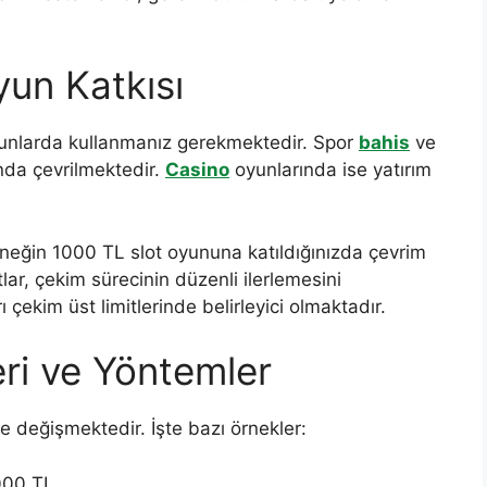
yun Katkısı
yunlarda kullanmanız gerekmektedir. Spor
bahis
ve
nda çevrilmektedir.
Casino
oyunlarında ise yatırım
rneğin 1000 TL slot oyununa katıldığınızda çevrim
lar, çekim sürecinin düzenli ilerlemesini
 çekim üst limitlerinde belirleyici olmaktadır.
ri ve Yöntemler
e değişmektedir. İşte bazı örnekler:
000 TL