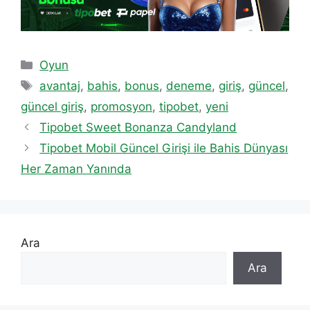
Kategoriler
Oyun
Etiketler
avantaj
,
bahis
,
bonus
,
deneme
,
giriş
,
güncel
,
güncel giriş
,
promosyon
,
tipobet
,
yeni
Tipobet Sweet Bonanza Candyland
Tipobet Mobil Güncel Girişi ile Bahis Dünyası
Her Zaman Yanında
Ara
Ara