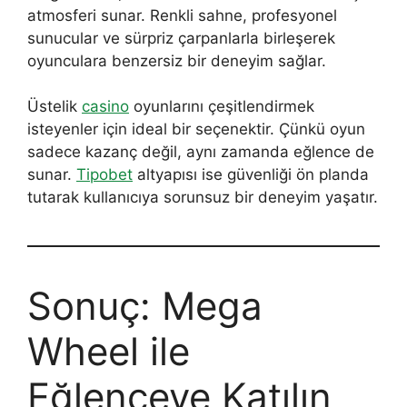
atmosferi sunar. Renkli sahne, profesyonel
sunucular ve sürpriz çarpanlarla birleşerek
oyunculara benzersiz bir deneyim sağlar.
Üstelik
casino
oyunlarını çeşitlendirmek
isteyenler için ideal bir seçenektir. Çünkü oyun
sadece kazanç değil, aynı zamanda eğlence de
sunar.
Tipobet
altyapısı ise güvenliği ön planda
tutarak kullanıcıya sorunsuz bir deneyim yaşatır.
Sonuç: Mega
Wheel ile
Eğlenceye Katılın