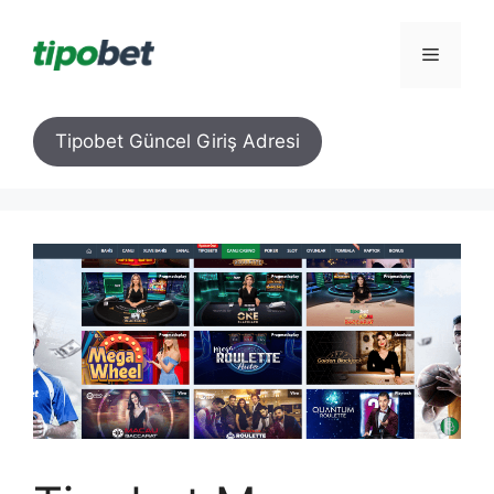
İçeriğe
atla
Menü
Tipobet Güncel Giriş Adresi