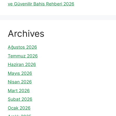
ve Güvenilir Bahis Rehberi 2026
Archives
Ağustos 2026
Temmuz 2026
Haziran 2026
Mayıs 2026
Nisan 2026
Mart 2026
Şubat 2026
Ocak 2026