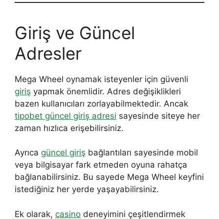
Giriş ve Güncel
Adresler
Mega Wheel oynamak isteyenler için güvenli
giriş
yapmak önemlidir. Adres değişiklikleri
bazen kullanıcıları zorlayabilmektedir. Ancak
tipobet güncel giriş adresi
sayesinde siteye her
zaman hızlıca erişebilirsiniz.
Ayrıca
güncel giriş
bağlantıları sayesinde mobil
veya bilgisayar fark etmeden oyuna rahatça
bağlanabilirsiniz. Bu sayede Mega Wheel keyfini
istediğiniz her yerde yaşayabilirsiniz.
Ek olarak,
casino
deneyimini çeşitlendirmek