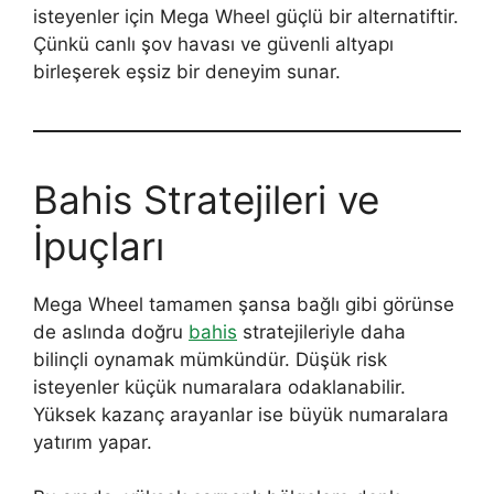
isteyenler için Mega Wheel güçlü bir alternatiftir.
Çünkü canlı şov havası ve güvenli altyapı
birleşerek eşsiz bir deneyim sunar.
Bahis Stratejileri ve
İpuçları
Mega Wheel tamamen şansa bağlı gibi görünse
de aslında doğru
bahis
stratejileriyle daha
bilinçli oynamak mümkündür. Düşük risk
isteyenler küçük numaralara odaklanabilir.
Yüksek kazanç arayanlar ise büyük numaralara
yatırım yapar.