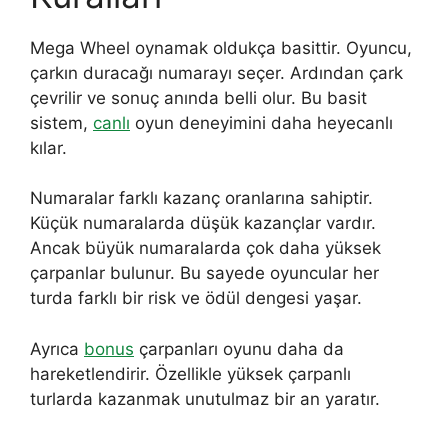
Mega Wheel oynamak oldukça basittir. Oyuncu,
çarkın duracağı numarayı seçer. Ardından çark
çevrilir ve sonuç anında belli olur. Bu basit
sistem,
canlı
oyun deneyimini daha heyecanlı
kılar.
Numaralar farklı kazanç oranlarına sahiptir.
Küçük numaralarda düşük kazançlar vardır.
Ancak büyük numaralarda çok daha yüksek
çarpanlar bulunur. Bu sayede oyuncular her
turda farklı bir risk ve ödül dengesi yaşar.
Ayrıca
bonus
çarpanları oyunu daha da
hareketlendirir. Özellikle yüksek çarpanlı
turlarda kazanmak unutulmaz bir an yaratır.