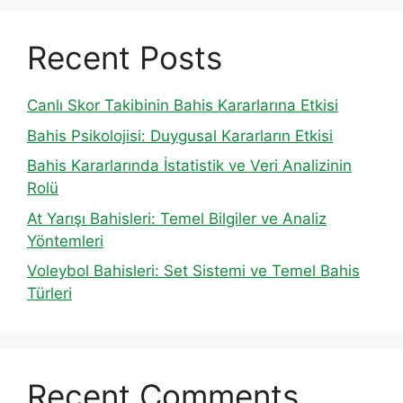
Recent Posts
Canlı Skor Takibinin Bahis Kararlarına Etkisi
Bahis Psikolojisi: Duygusal Kararların Etkisi
Bahis Kararlarında İstatistik ve Veri Analizinin
Rolü
At Yarışı Bahisleri: Temel Bilgiler ve Analiz
Yöntemleri
Voleybol Bahisleri: Set Sistemi ve Temel Bahis
Türleri
Recent Comments