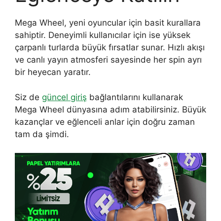
Mega Wheel, yeni oyuncular için basit kurallara
sahiptir. Deneyimli kullanıcılar için ise yüksek
çarpanlı turlarda büyük fırsatlar sunar. Hızlı akışı
ve canlı yayın atmosferi sayesinde her spin ayrı
bir heyecan yaratır.
Siz de
güncel giriş
bağlantılarını kullanarak
Mega Wheel dünyasına adım atabilirsiniz. Büyük
kazançlar ve eğlenceli anlar için doğru zaman
tam da şimdi.