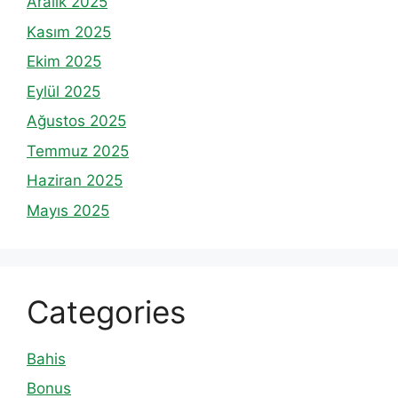
Aralık 2025
Kasım 2025
Ekim 2025
Eylül 2025
Ağustos 2025
Temmuz 2025
Haziran 2025
Mayıs 2025
Categories
Bahis
Bonus