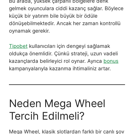
Bu arada, yüksek çarpanlı bölgelere denk
gelmek oyunculara ciddi kazanç sağlar. Böylece
küçük bir yatırım bile büyük bir ödüle
dönüşebilmektedir. Ancak her zaman kontrollü
oynamak gerekir.
Tipobet
kullanıcıları için dengeyi sağlamak
oldukça önemlidir. Çünkü strateji, uzun vadeli
kazançlarda belirleyici rol oynar. Ayrıca
bonus
kampanyalarıyla kazanma ihtimaliniz artar.
Neden Mega Wheel
Tercih Edilmeli?
Mega Wheel, klasik slotlardan farklı bir canlı şov