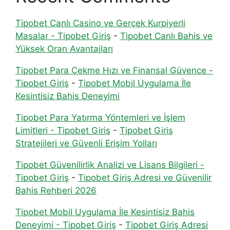
Tipobet Canlı Casino ve Gerçek Kurpiyerli
Masalar - Tipobet Giriş
-
Tipobet Canlı Bahis ve
Yüksek Oran Avantajları
Tipobet Para Çekme Hızı ve Finansal Güvence -
Tipobet Giriş
-
Tipobet Mobil Uygulama İle
Kesintisiz Bahis Deneyimi
Tipobet Para Yatırma Yöntemleri ve İşlem
Limitleri - Tipobet Giriş
-
Tipobet Giriş
Stratejileri ve Güvenli Erişim Yolları
Tipobet Güvenilirlik Analizi ve Lisans Bilgileri -
Tipobet Giriş
-
Tipobet Giriş Adresi ve Güvenilir
Bahis Rehberi 2026
Tipobet Mobil Uygulama İle Kesintisiz Bahis
Deneyimi - Tipobet Giriş
-
Tipobet Giriş Adresi