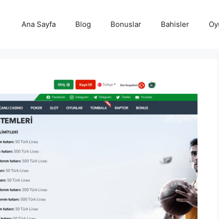
Ana Sayfa
Blog
Bonuslar
Bahisler
Oy