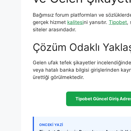
Bağımsız forum platformları ve sözlüklerde 
gerçek hizmet
kalitesi
ni yansıtır.
Tipobet
,
siteler arasındadır.
Çözüm Odaklı Yaklaş
Gelen ufak tefek şikayetler incelendiğinde,
veya hatalı banka bilgisi girişlerinden ka
ürettiği görülmektedir.
Tipobet Güncel Giriş Adre
ONCEKI YAZI