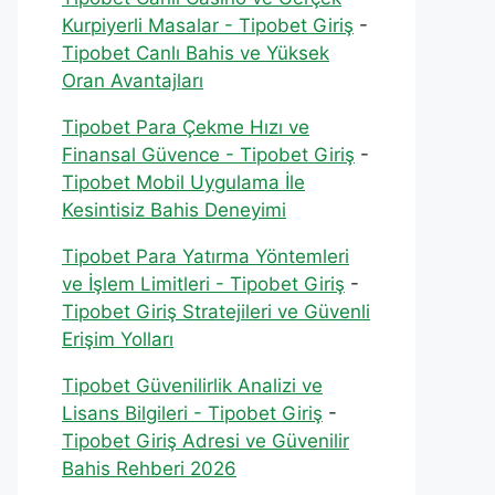
Kurpiyerli Masalar - Tipobet Giriş
-
Tipobet Canlı Bahis ve Yüksek
Oran Avantajları
Tipobet Para Çekme Hızı ve
Finansal Güvence - Tipobet Giriş
-
Tipobet Mobil Uygulama İle
Kesintisiz Bahis Deneyimi
Tipobet Para Yatırma Yöntemleri
ve İşlem Limitleri - Tipobet Giriş
-
Tipobet Giriş Stratejileri ve Güvenli
Erişim Yolları
Tipobet Güvenilirlik Analizi ve
Lisans Bilgileri - Tipobet Giriş
-
Tipobet Giriş Adresi ve Güvenilir
Bahis Rehberi 2026