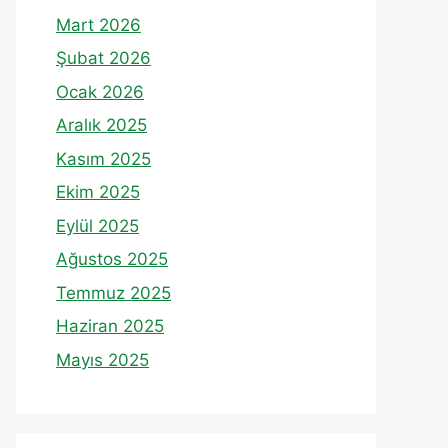
Mart 2026
Şubat 2026
Ocak 2026
Aralık 2025
Kasım 2025
Ekim 2025
Eylül 2025
Ağustos 2025
Temmuz 2025
Haziran 2025
Mayıs 2025