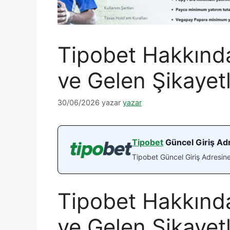
Tipobet Hakkında
ve Gelen Şikayet
30/06/2026
yazar
yazar
Tipobet
Güncel Giriş Ad
Tipobet Güncel Giriş Adresine 
Tipobet Hakkında
ve Gelen Şikayet