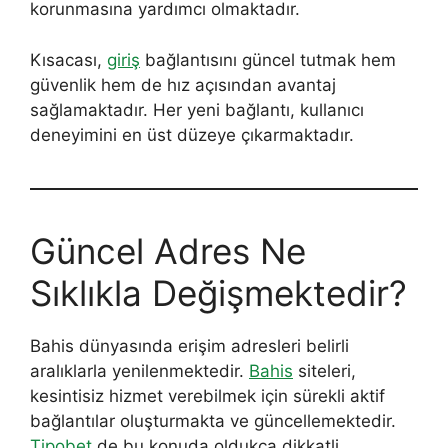
korunmasına yardımcı olmaktadır.
Kısacası,
giriş
bağlantısını güncel tutmak hem
güvenlik hem de hız açısından avantaj
sağlamaktadır. Her yeni bağlantı, kullanıcı
deneyimini en üst düzeye çıkarmaktadır.
Güncel Adres Ne
Sıklıkla Değişmektedir?
Bahis dünyasında erişim adresleri belirli
aralıklarla yenilenmektedir.
Bahis
siteleri,
kesintisiz hizmet verebilmek için sürekli aktif
bağlantılar oluşturmakta ve güncellemektedir.
Tipobet
de bu konuda oldukça dikkatli