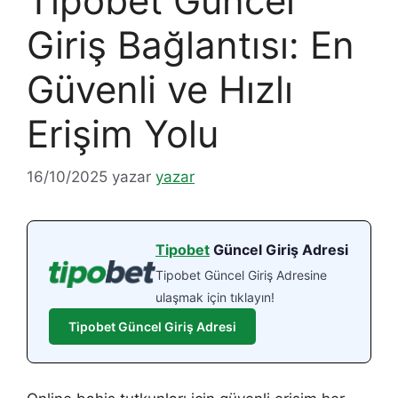
Tipobet Güncel
Giriş Bağlantısı: En
Güvenli ve Hızlı
Erişim Yolu
16/10/2025
yazar
yazar
Tipobet
Güncel Giriş Adresi
Tipobet Güncel Giriş Adresine
ulaşmak için tıklayın!
Tipobet Güncel Giriş Adresi