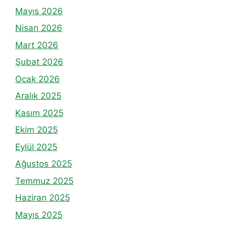
Mayıs 2026
Nisan 2026
Mart 2026
Şubat 2026
Ocak 2026
Aralık 2025
Kasım 2025
Ekim 2025
Eylül 2025
Ağustos 2025
Temmuz 2025
Haziran 2025
Mayıs 2025