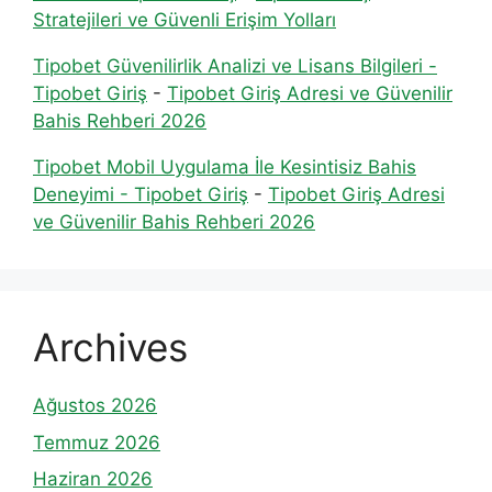
Stratejileri ve Güvenli Erişim Yolları
Tipobet Güvenilirlik Analizi ve Lisans Bilgileri -
Tipobet Giriş
-
Tipobet Giriş Adresi ve Güvenilir
Bahis Rehberi 2026
Tipobet Mobil Uygulama İle Kesintisiz Bahis
Deneyimi - Tipobet Giriş
-
Tipobet Giriş Adresi
ve Güvenilir Bahis Rehberi 2026
Archives
Ağustos 2026
Temmuz 2026
Haziran 2026