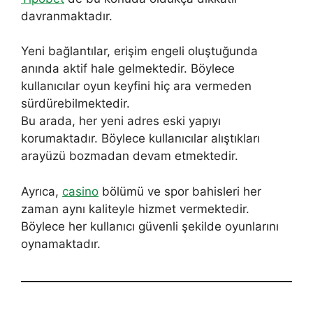
davranmaktadır.
Yeni bağlantılar, erişim engeli oluştuğunda
anında aktif hale gelmektedir. Böylece
kullanıcılar oyun keyfini hiç ara vermeden
sürdürebilmektedir.
Bu arada, her yeni adres eski yapıyı
korumaktadır. Böylece kullanıcılar alıştıkları
arayüzü bozmadan devam etmektedir.
Ayrıca,
casino
bölümü ve spor bahisleri her
zaman aynı kaliteyle hizmet vermektedir.
Böylece her kullanıcı güvenli şekilde oyunlarını
oynamaktadır.