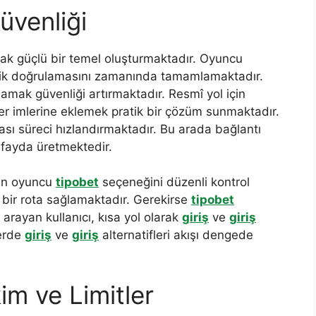
üvenliği
k güçlü bir temel oluşturmaktadır. Oyuncu
mlik doğrulamasını zamanında tamamlamaktadır.
amak güvenliği artırmaktadır. Resmî yol için
er imlerine eklemek pratik bir çözüm sunmaktadır.
sı süreci hızlandırmaktadır. Bu arada bağlantı
 fayda üretmektedir.
yen oyuncu
tipobet
seçeneğini düzenli kontrol
ı bir rota sağlamaktadır. Gerekirse
tipobet
arayan kullanıcı, kısa yol olarak
giriş
ve
giriş
lerde
giriş
ve
giriş
alternatifleri akışı dengede
im ve Limitler