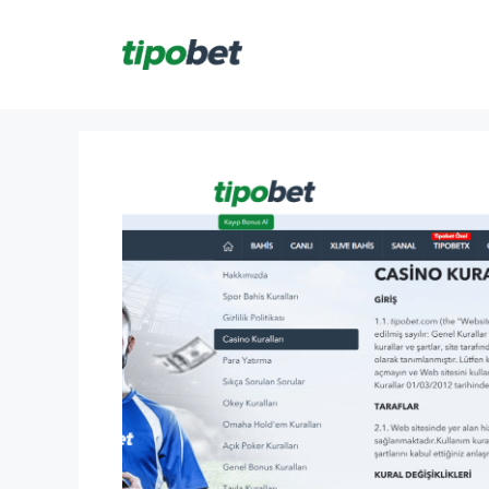
İçeriğe
atla