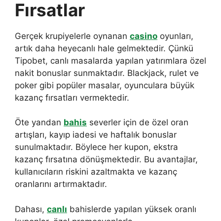
Fırsatlar
Gerçek krupiyelerle oynanan
casino
oyunları,
artık daha heyecanlı hale gelmektedir. Çünkü
Tipobet, canlı masalarda yapılan yatırımlara özel
nakit bonuslar sunmaktadır. Blackjack, rulet ve
poker gibi popüler masalar, oyunculara büyük
kazanç fırsatları vermektedir.
Öte yandan
bahis
severler için de özel oran
artışları, kayıp iadesi ve haftalık bonuslar
sunulmaktadır. Böylece her kupon, ekstra
kazanç fırsatına dönüşmektedir. Bu avantajlar,
kullanıcıların riskini azaltmakta ve kazanç
oranlarını artırmaktadır.
Dahası,
canlı
bahislerde yapılan yüksek oranlı