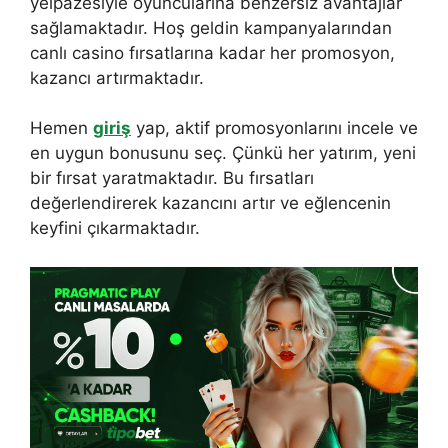
yelpazesiyle oyuncularına benzersiz avantajlar
sağlamaktadır. Hoş geldin kampanyalarından
canlı casino fırsatlarına kadar her promosyon,
kazancı artırmaktadır.
Hemen
giriş
yap, aktif promosyonlarını incele ve
en uygun bonusunu seç. Çünkü her yatırım, yeni
bir fırsat yaratmaktadır. Bu fırsatları
değerlendirerek kazancını artır ve eğlencenin
keyfini çıkarmaktadır.