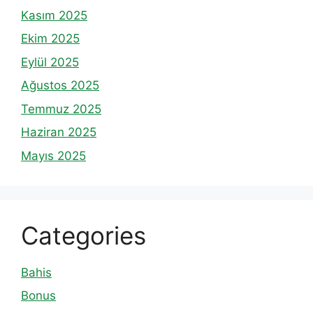
Kasım 2025
Ekim 2025
Eylül 2025
Ağustos 2025
Temmuz 2025
Haziran 2025
Mayıs 2025
Categories
Bahis
Bonus