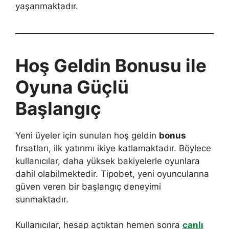
yaşanmaktadır.
Hoş Geldin Bonusu ile
Oyuna Güçlü
Başlangıç
Yeni üyeler için sunulan hoş geldin
bonus
fırsatları, ilk yatırımı ikiye katlamaktadır. Böylece
kullanıcılar, daha yüksek bakiyelerle oyunlara
dahil olabilmektedir. Tipobet, yeni oyuncularına
güven veren bir başlangıç deneyimi
sunmaktadır.
Kullanıcılar, hesap açtıktan hemen sonra
canlı