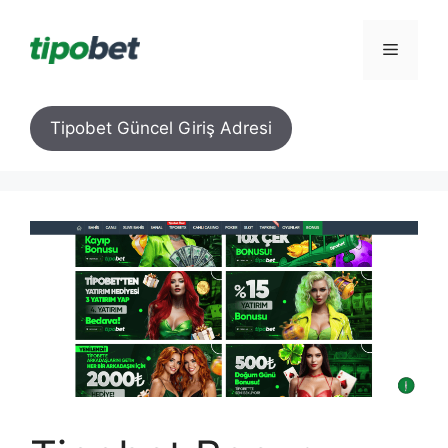
İçeriğe
atla
Menü
Tipobet Güncel Giriş Adresi