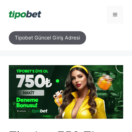
İçeriğe
atla
Menü
Tipobet Güncel Giriş Adresi