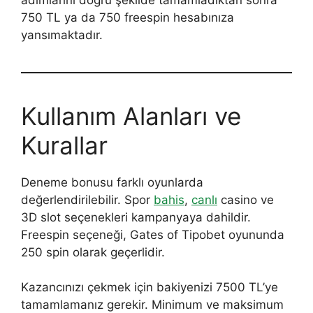
750 TL ya da 750 freespin hesabınıza
yansımaktadır.
Kullanım Alanları ve
Kurallar
Deneme bonusu farklı oyunlarda
değerlendirilebilir. Spor
bahis
,
canlı
casino ve
3D slot seçenekleri kampanyaya dahildir.
Freespin seçeneği, Gates of Tipobet oyununda
250 spin olarak geçerlidir.
Kazancınızı çekmek için bakiyenizi 7500 TL’ye
tamamlamanız gerekir. Minimum ve maksimum