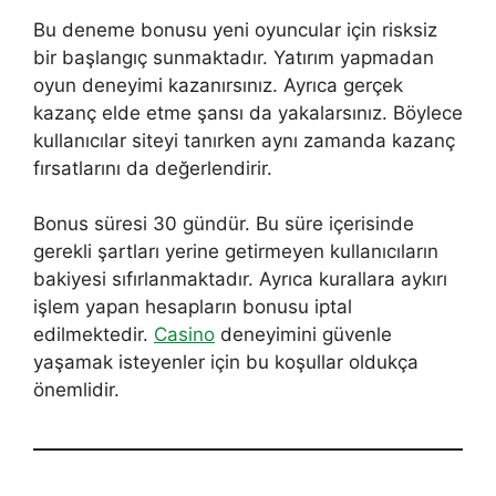
Bu deneme bonusu yeni oyuncular için risksiz
bir başlangıç sunmaktadır. Yatırım yapmadan
oyun deneyimi kazanırsınız. Ayrıca gerçek
kazanç elde etme şansı da yakalarsınız. Böylece
kullanıcılar siteyi tanırken aynı zamanda kazanç
fırsatlarını da değerlendirir.
Bonus süresi 30 gündür. Bu süre içerisinde
gerekli şartları yerine getirmeyen kullanıcıların
bakiyesi sıfırlanmaktadır. Ayrıca kurallara aykırı
işlem yapan hesapların bonusu iptal
edilmektedir.
Casino
deneyimini güvenle
yaşamak isteyenler için bu koşullar oldukça
önemlidir.