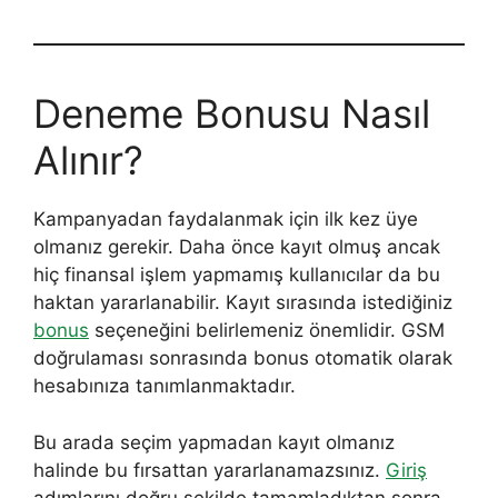
Deneme Bonusu Nasıl
Alınır?
Kampanyadan faydalanmak için ilk kez üye
olmanız gerekir. Daha önce kayıt olmuş ancak
hiç finansal işlem yapmamış kullanıcılar da bu
haktan yararlanabilir. Kayıt sırasında istediğiniz
bonus
seçeneğini belirlemeniz önemlidir. GSM
doğrulaması sonrasında bonus otomatik olarak
hesabınıza tanımlanmaktadır.
Bu arada seçim yapmadan kayıt olmanız
halinde bu fırsattan yararlanamazsınız.
Giriş
adımlarını doğru şekilde tamamladıktan sonra