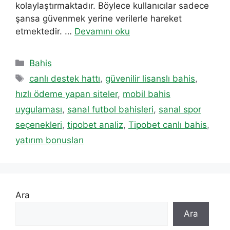
kolaylaştırmaktadır. Böylece kullanıcılar sadece
şansa güvenmek yerine verilerle hareket
etmektedir. …
Devamını oku
Kategoriler
Bahis
Etiketler
canlı destek hattı
,
güvenilir lisanslı bahis
,
hızlı ödeme yapan siteler
,
mobil bahis
uygulaması
,
sanal futbol bahisleri
,
sanal spor
seçenekleri
,
tipobet analiz
,
Tipobet canlı bahis
,
yatırım bonusları
Ara
Ara