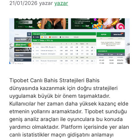
21/01/2026
yazar
yazar
Tipobet Canlı Bahis Stratejileri Bahis
dünyasında kazanmak için doğru stratejileri
uygulamak büyük bir önem taşımaktadır.
Kullanıcılar her zaman daha yüksek kazanç elde
etmenin yollarını aramaktadır. Tipobet sunduğu
geniş analiz araçları ile oyunculara bu konuda
yardımcı olmaktadır. Platform içerisinde yer alan
canlı istatistikler maçın gidişatını anlamayı