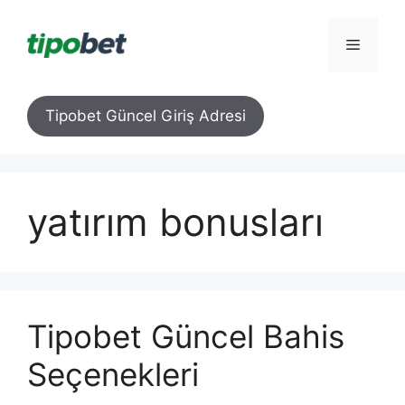
İçeriğe
atla
Menü
Tipobet Güncel Giriş Adresi
yatırım bonusları
Tipobet Güncel Bahis
Seçenekleri