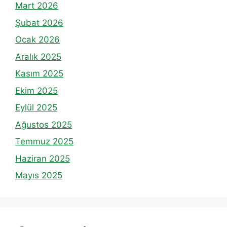
Mart 2026
Şubat 2026
Ocak 2026
Aralık 2025
Kasım 2025
Ekim 2025
Eylül 2025
Ağustos 2025
Temmuz 2025
Haziran 2025
Mayıs 2025