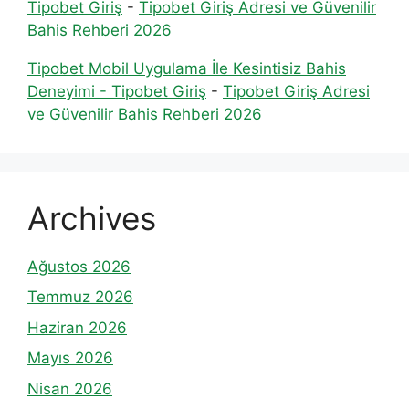
Tipobet Giriş
-
Tipobet Giriş Adresi ve Güvenilir
Bahis Rehberi 2026
Tipobet Mobil Uygulama İle Kesintisiz Bahis
Deneyimi - Tipobet Giriş
-
Tipobet Giriş Adresi
ve Güvenilir Bahis Rehberi 2026
Archives
Ağustos 2026
Temmuz 2026
Haziran 2026
Mayıs 2026
Nisan 2026