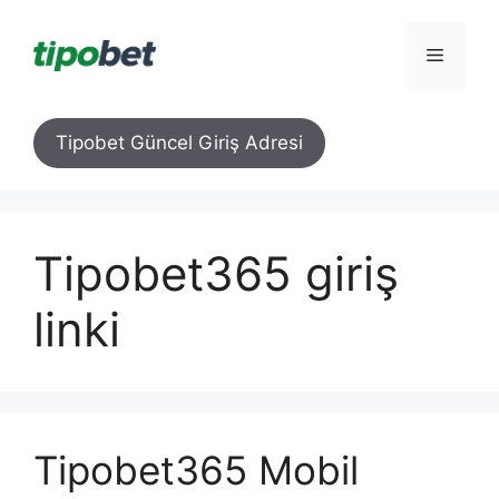
İçeriğe
atla
Menü
Tipobet Güncel Giriş Adresi
Tipobet365 giriş
linki
Tipobet365 Mobil