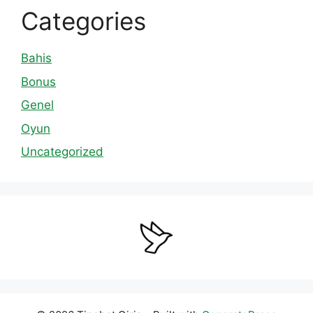
Categories
Bahis
Bonus
Genel
Oyun
Uncategorized