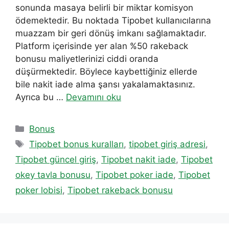
sonunda masaya belirli bir miktar komisyon
ödemektedir. Bu noktada Tipobet kullanıcılarına
muazzam bir geri dönüş imkanı sağlamaktadır.
Platform içerisinde yer alan %50 rakeback
bonusu maliyetlerinizi ciddi oranda
düşürmektedir. Böylece kaybettiğiniz ellerde
bile nakit iade alma şansı yakalamaktasınız.
Ayrıca bu …
Devamını oku
Kategoriler
Bonus
Etiketler
Tipobet bonus kuralları
,
tipobet giriş adresi
,
Tipobet güncel giriş
,
Tipobet nakit iade
,
Tipobet
okey tavla bonusu
,
Tipobet poker iade
,
Tipobet
poker lobisi
,
Tipobet rakeback bonusu