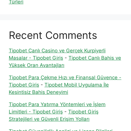
Türleri
Recent Comments
Tipobet Canlı Casino ve Gerçek Kurpiyerli
Masalar - Tipobet Giriş
-
Tipobet Canlı Bahis ve
Yüksek Oran Avantajları
Tipobet Para Çekme Hızı ve Finansal Güvence -
Tipobet Giriş
-
Tipobet Mobil Uygulama İle
Kesintisiz Bahis Deneyimi
Tipobet Para Yatırma Yöntemleri ve İşlem
Limitleri - Tipobet Giriş
-
Tipobet Giriş
Stratejileri ve Güvenli Erişim Yolları