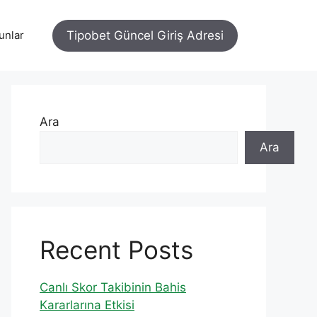
Tipobet Güncel Giriş Adresi
unlar
Ara
Ara
Recent Posts
Canlı Skor Takibinin Bahis
Kararlarına Etkisi