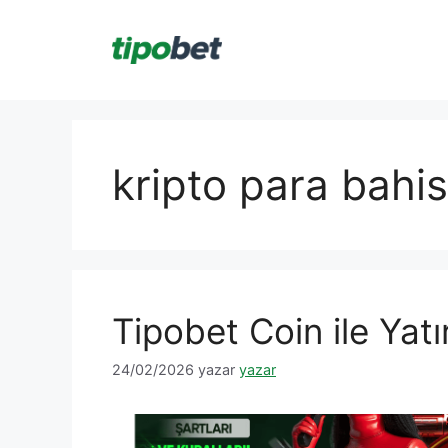
İçeriğe
atla
kripto para bahis
Tipobet Coin ile Yatı
24/02/2026
yazar
yazar