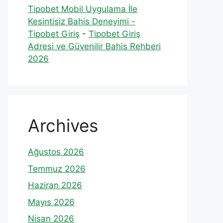
Tipobet Mobil Uygulama İle
Kesintisiz Bahis Deneyimi -
Tipobet Giriş
-
Tipobet Giriş
Adresi ve Güvenilir Bahis Rehberi
2026
Archives
Ağustos 2026
Temmuz 2026
Haziran 2026
Mayıs 2026
Nisan 2026