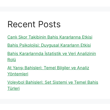
Recent Posts
Canlı Skor Takibinin Bahis Kararlarına Etkisi
Bahis Psikolojisi: Duygusal Kararların Etkisi
Bahis Kararlarında İstatistik ve Veri Analizinin
Rolü
At Yarışı Bahisleri: Temel Bilgiler ve Analiz
Yöntemleri
Voleybol Bahisleri: Set Sistemi ve Temel Bahis
Türleri