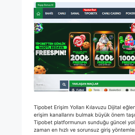
Tipobet Erişim Yolları Kılavuzu Dijital eğl
erişim kanallarını bulmak büyük önem taşı
Tipobet platformunun sunduğu güncel yolla
zaman en hızlı ve sorunsuz giriş yöntemle