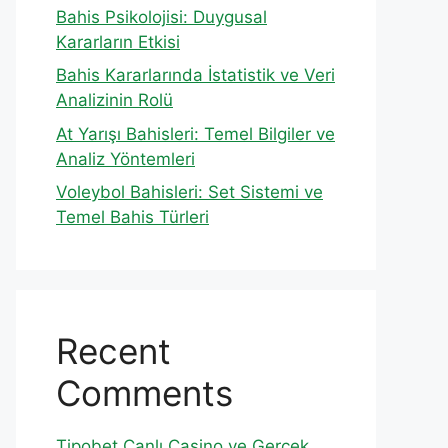
Bahis Psikolojisi: Duygusal
Kararların Etkisi
Bahis Kararlarında İstatistik ve Veri
Analizinin Rolü
At Yarışı Bahisleri: Temel Bilgiler ve
Analiz Yöntemleri
Voleybol Bahisleri: Set Sistemi ve
Temel Bahis Türleri
Recent
Comments
Tipobet Canlı Casino ve Gerçek