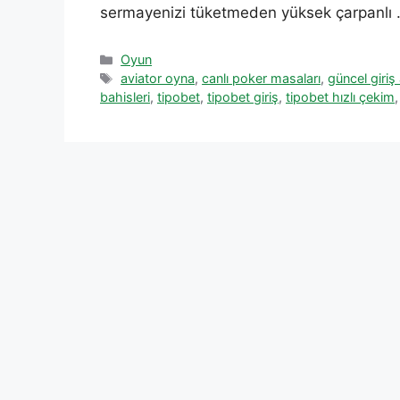
sermayenizi tüketmeden yüksek çarpanlı
Kategoriler
Oyun
Etiketler
aviator oyna
,
canlı poker masaları
,
güncel giriş
bahisleri
,
tipobet
,
tipobet giriş
,
tipobet hızlı çekim