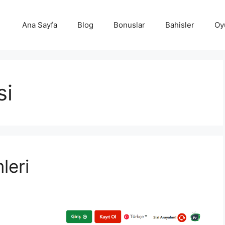
Ana Sayfa
Blog
Bonuslar
Bahisler
Oy
si
leri