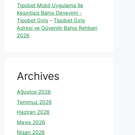
Tipobet Mobil Uygulama İle
Kesintisiz Bahis Deneyimi -
Tipobet Giriş
-
Tipobet Giriş
Adresi ve Güvenilir Bahis Rehberi
2026
Archives
Ağustos 2026
Temmuz 2026
Haziran 2026
Mayıs 2026
Nisan 2026