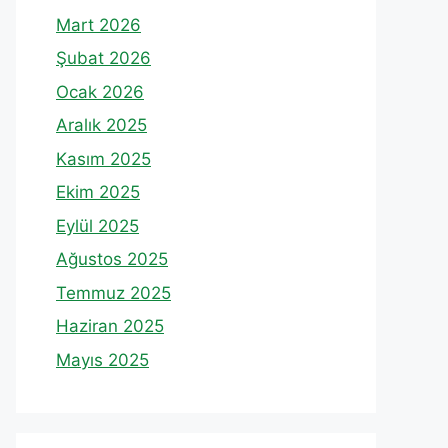
Mart 2026
Şubat 2026
Ocak 2026
Aralık 2025
Kasım 2025
Ekim 2025
Eylül 2025
Ağustos 2025
Temmuz 2025
Haziran 2025
Mayıs 2025