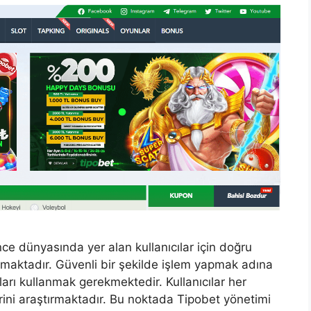
ence dünyasında yer alan kullanıcılar için doğru
maktadır. Güvenli bir şekilde işlem yapmak adına
rı kullanmak gerekmektedir. Kullanıcılar her
rini araştırmaktadır. Bu noktada Tipobet yönetimi