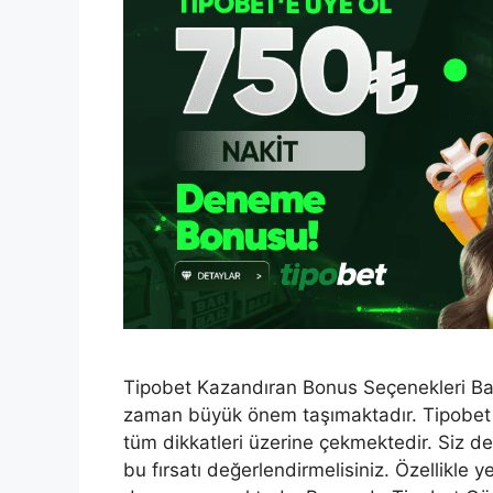
Tipobet Kazandıran Bonus Seçenekleri Bahi
zaman büyük önem taşımaktadır. Tipobe
tüm dikkatleri üzerine çekmektedir. Siz de 
bu fırsatı değerlendirmelisiniz. Özellikle