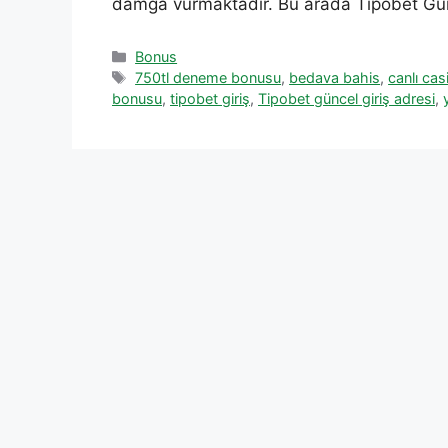
damga vurmaktadır. Bu arada Tipobet Gü
Kategoriler
Bonus
Etiketler
750tl deneme bonusu
,
bedava bahis
,
canlı cas
bonusu
,
tipobet giriş
,
Tipobet güncel giriş adresi
,