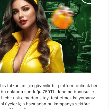
s tutkunları için güvenilir bir platform bulmak her
t bu noktada sunduğu 750TL deneme bonusu ile
hiçbir risk almadan siteyi test etmek istiyorsanız
 yeni üyeler için hazırlanan bu kampanya sektöre