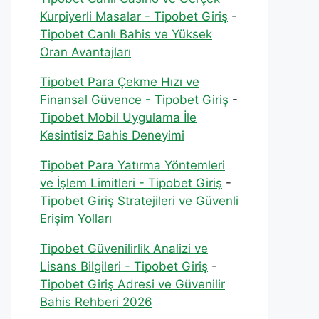
Kurpiyerli Masalar - Tipobet Giriş
-
Tipobet Canlı Bahis ve Yüksek
Oran Avantajları
Tipobet Para Çekme Hızı ve
Finansal Güvence - Tipobet Giriş
-
Tipobet Mobil Uygulama İle
Kesintisiz Bahis Deneyimi
Tipobet Para Yatırma Yöntemleri
ve İşlem Limitleri - Tipobet Giriş
-
Tipobet Giriş Stratejileri ve Güvenli
Erişim Yolları
Tipobet Güvenilirlik Analizi ve
Lisans Bilgileri - Tipobet Giriş
-
Tipobet Giriş Adresi ve Güvenilir
Bahis Rehberi 2026