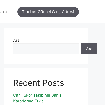
Tipobet Güncel Giriş Adresi
unlar
Ara
Ara
Recent Posts
Canlı Skor Takibinin Bahis
Kararlarına Etkisi