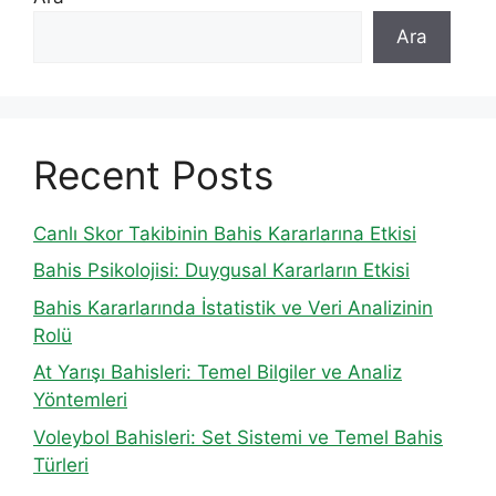
Ara
Recent Posts
Canlı Skor Takibinin Bahis Kararlarına Etkisi
Bahis Psikolojisi: Duygusal Kararların Etkisi
Bahis Kararlarında İstatistik ve Veri Analizinin
Rolü
At Yarışı Bahisleri: Temel Bilgiler ve Analiz
Yöntemleri
Voleybol Bahisleri: Set Sistemi ve Temel Bahis
Türleri