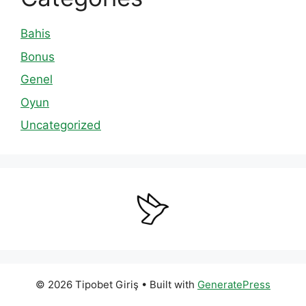
Bahis
Bonus
Genel
Oyun
Uncategorized
© 2026 Tipobet Giriş
• Built with
GeneratePress