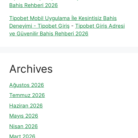
Bahis Rehberi 2026
Tipobet Mobil Uygulama İle Kesintisiz Bahis
Deneyimi - Tipobet Giriş
-
Tipobet Giriş Adresi
ve Güvenilir Bahis Rehberi 2026
Archives
Ağustos 2026
Temmuz 2026
Haziran 2026
Mayıs 2026
Nisan 2026
Mart 2026