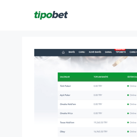
İçeriğe
atla