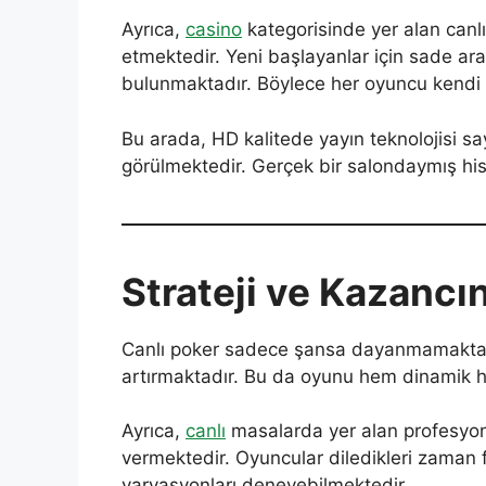
Ayrıca,
casino
kategorisinde yer alan canl
etmektedir. Yeni başlayanlar için sade ara
bulunmaktadır. Böylece her oyuncu kendi 
Bu arada, HD kalitede yayın teknolojisi s
görülmektedir. Gerçek bir salondaymış hi
Strateji ve Kazancı
Canlı poker sadece şansa dayanmamaktadır.
artırmaktadır. Bu da oyunu hem dinamik he
Ayrıca,
canlı
masalarda yer alan profesyone
vermektedir. Oyuncular diledikleri zaman f
varyasyonları deneyebilmektedir.