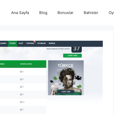
Ana Sayfa
Blog
Bonuslar
Bahisler
Oy