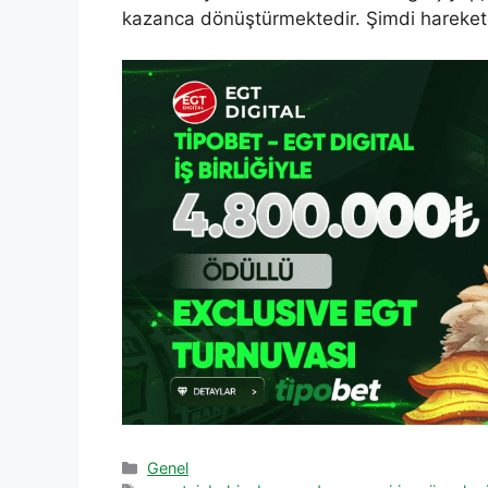
kazanca dönüştürmektedir. Şimdi harekete
Kategoriler
Genel