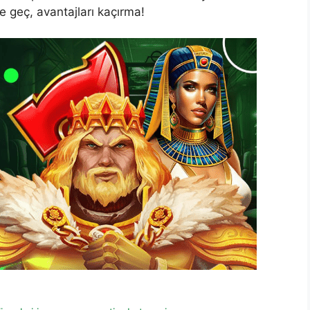
 geç, avantajları kaçırma!