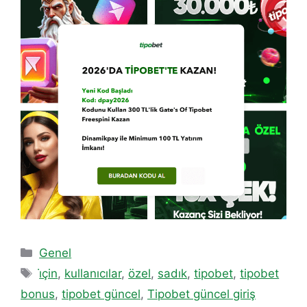
Kategoriler
Genel
Etiketler
i̇çin
,
kullanıcılar
,
özel
,
sadık
,
tipobet
,
tipobet
bonus
,
tipobet güncel
,
Tipobet güncel giriş