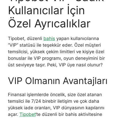
Kullanıcılar İçin
Özel Ayrıcalıklar
Tipobet, düzenli
bahis
yapan kullanıcılarına
“VIP” statüsü ile teşekkür eder. Özel müşteri
temsilcisi, yüksek çekim limitleri ve kişiye özel
bonuslar ile VIP programı, oyun deneyimini bir
üst seviyeye taşır. Peki, VIP üye nasıl olunur?
VIP Olmanın Avantajları
Finansal işlemlerde öncelik, size özel atanan
temsilci ile 7/24 birebir iletişim ve çok daha
yüksek iade oranları, VIP dünyasının kapılarını
açar.
Tipobet
‘te düzenli bir bahis aktivitesine