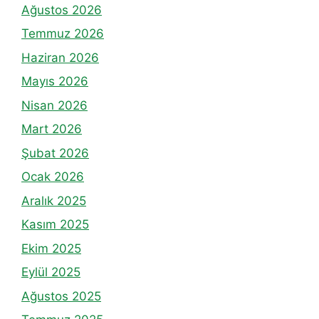
Ağustos 2026
Temmuz 2026
Haziran 2026
Mayıs 2026
Nisan 2026
Mart 2026
Şubat 2026
Ocak 2026
Aralık 2025
Kasım 2025
Ekim 2025
Eylül 2025
Ağustos 2025