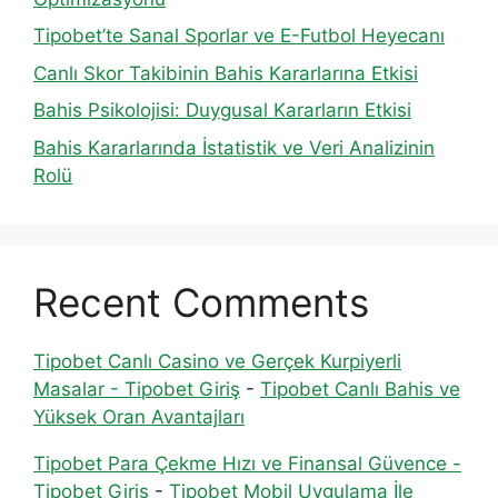
Tipobet’te Sanal Sporlar ve E-Futbol Heyecanı
Canlı Skor Takibinin Bahis Kararlarına Etkisi
Bahis Psikolojisi: Duygusal Kararların Etkisi
Bahis Kararlarında İstatistik ve Veri Analizinin
Rolü
Recent Comments
Tipobet Canlı Casino ve Gerçek Kurpiyerli
Masalar - Tipobet Giriş
-
Tipobet Canlı Bahis ve
Yüksek Oran Avantajları
Tipobet Para Çekme Hızı ve Finansal Güvence -
Tipobet Giriş
-
Tipobet Mobil Uygulama İle