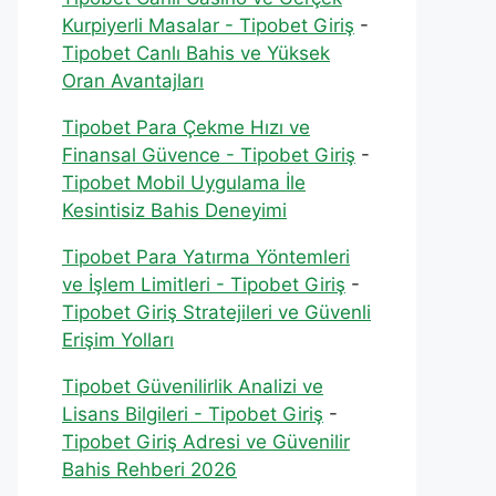
Kurpiyerli Masalar - Tipobet Giriş
-
Tipobet Canlı Bahis ve Yüksek
Oran Avantajları
Tipobet Para Çekme Hızı ve
Finansal Güvence - Tipobet Giriş
-
Tipobet Mobil Uygulama İle
Kesintisiz Bahis Deneyimi
Tipobet Para Yatırma Yöntemleri
ve İşlem Limitleri - Tipobet Giriş
-
Tipobet Giriş Stratejileri ve Güvenli
Erişim Yolları
Tipobet Güvenilirlik Analizi ve
Lisans Bilgileri - Tipobet Giriş
-
Tipobet Giriş Adresi ve Güvenilir
Bahis Rehberi 2026