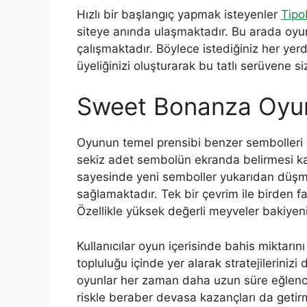
Hızlı bir başlangıç yapmak isteyenler
Tipo
siteye anında ulaşmaktadır. Bu arada oyu
çalışmaktadır. Böylece istediğiniz her y
üyeliğinizi oluşturarak bu tatlı serüvene siz
Sweet Bonanza Oyun 
Oyunun temel prensibi benzer sembolleri
sekiz adet sembolün ekranda belirmesi kaz
sayesinde yeni semboller yukarıdan düş
sağlamaktadır. Tek bir çevrim ile birden
Özellikle yüksek değerli meyveler bakiyeni
Kullanıcılar oyun içerisinde bahis miktarını
topluluğu içinde yer alarak stratejilerinizi 
oyunlar her zaman daha uzun süre eğlenc
riskle beraber devasa kazançları da geti