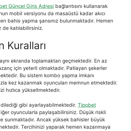
bet Güncel Giriş Adresi
bağlantısını kullanarak
nun mobil versiyonu da masaüstü kadar akıcı
erden bahis yapma şansınız bulunmaktadır. Hemen
 de katılabilirsiniz.
Kuralları
 aynı ekranda toplamaktan geçmektedir. En az
anç için yeterli olmaktadır. Patlayan şekerler
mektedir. Bu sistem kombo yapma imkanı
 fazla kez kazanmak oyuncuları memnun etmektedir.
zi hızlıca yükseltmektedir.
 dilediği gibi ayarlayabilmektedir.
Tipobet
diğer oyuncularla paylaşabilirsiniz. Düşük riskli
e sunmaktadır. Ancak yüksek bahisler büyük
rmektedir. Tercihinizi yaparak hemen kazanmaya