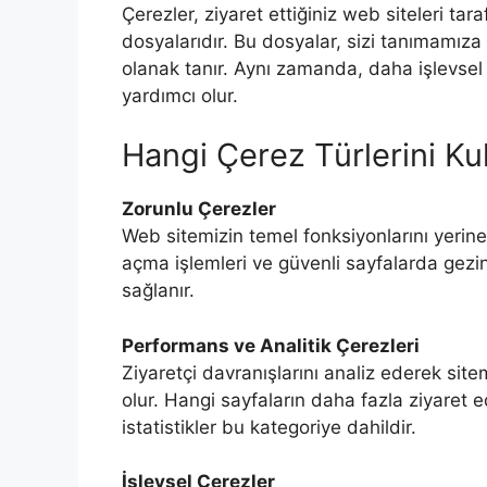
Çerezler, ziyaret ettiğiniz web siteleri tar
dosyalarıdır. Bu dosyalar, sizi tanımamıza 
olanak tanır. Aynı zamanda, daha işlevsel
yardımcı olur.
Hangi Çerez Türlerini Ku
Zorunlu Çerezler
Web sitemizin temel fonksiyonlarını yerine 
açma işlemleri ve güvenli sayfalarda gezi
sağlanır.
Performans ve Analitik Çerezleri
Ziyaretçi davranışlarını analiz ederek si
olur. Hangi sayfaların daha fazla ziyaret ed
istatistikler bu kategoriye dahildir.
İşlevsel Çerezler