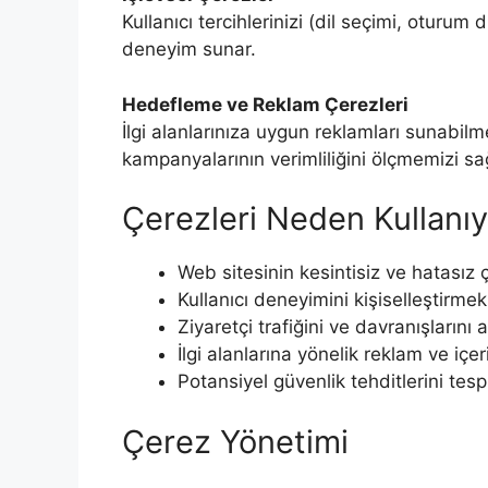
Kullanıcı tercihlerinizi (dil seçimi, oturum
deneyim sunar.
Hedefleme ve Reklam Çerezleri
İlgi alanlarınıza uygun reklamları sunabil
kampanyalarının verimliliğini ölçmemizi sağ
Çerezleri Neden Kullanı
Web sitesinin kesintisiz ve hatasız
Kullanıcı deneyimini kişiselleştirmek
Ziyaretçi trafiğini ve davranışlarını 
İlgi alanlarına yönelik reklam ve içe
Potansiyel güvenlik tehditlerini tesp
Çerez Yönetimi