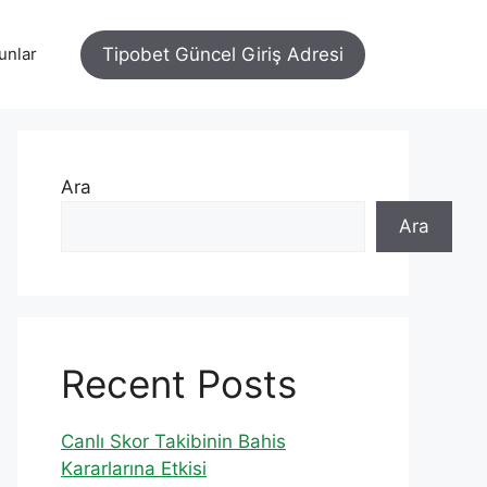
Tipobet Güncel Giriş Adresi
unlar
Ara
Ara
Recent Posts
Canlı Skor Takibinin Bahis
Kararlarına Etkisi