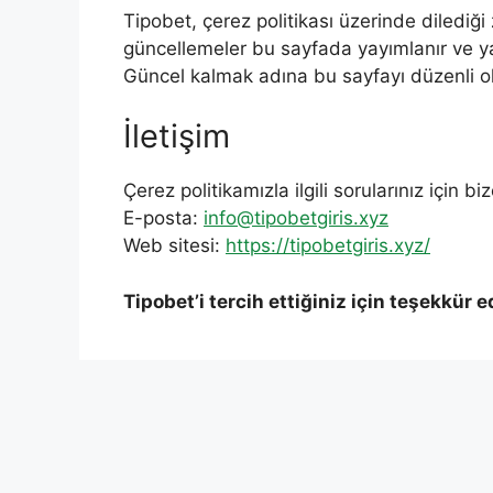
Tipobet, çerez politikası üzerinde dilediği
güncellemeler bu sayfada yayımlanır ve yay
Güncel kalmak adına bu sayfayı düzenli ol
İletişim
Çerez politikamızla ilgili sorularınız için biz
E-posta:
info@
tipobetgiris.xyz
Web sitesi:
https://tipobetgiris.xyz/
Tipobet’i tercih ettiğiniz için teşekkür e