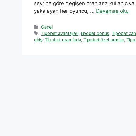
seyrine göre değişen oranlarla kullanıcıya 
yakalayan her oyuncu, …
Devamını oku
Kategoriler
Genel
Etiketler
Tipobet avantajları
,
tipobet bonus
,
Tipobet can
giriş
,
Tipobet oran farkı
,
Tipobet özel oranlar
,
Tipo